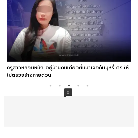
ัก อยู่บ้านคนเดียวตื่นมาเจอก้นบุหรี่ ตร.ให้
กายด่วน