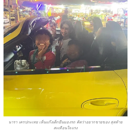
นารา เครปกะเทย เห็นแก๊งเด็กยืนมองรถ คิดว่าอยากขายของ สุดท้าย
สะเทือนใจแรง