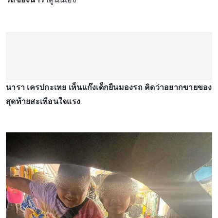
นารา เครปกะเทย เห็นแก๊งเด็กยืนมองรถ คิดว่าอยากขายของ
สุดท้ายสะเทือนใจแรง