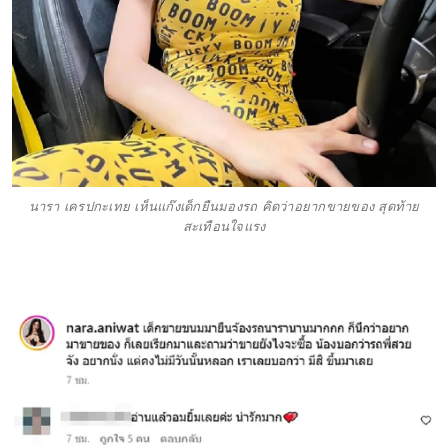
นารา เครปกะเทย เห็นแก๊งเด็กยืนมองรถ คิดว่าอยากขายของ สุดท้าย
สะเทือนใจแรง