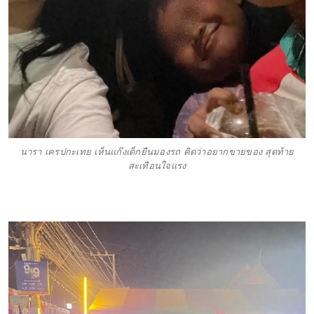
นารา เครปกะเทย เห็นแก๊งเด็กยืนมองรถ คิดว่าอยากขายของ สุดท้าย
สะเทือนใจแรง