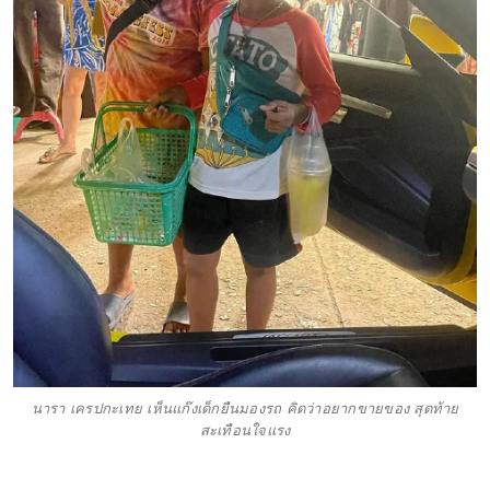
นารา เครปกะเทย เห็นแก๊งเด็กยืนมองรถ คิดว่าอยากขายของ สุดท้าย
สะเทือนใจแรง