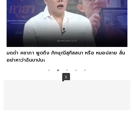
มดดำ คชาภา พูดถึง ภิกษุณีสุทัสสนา หรือ หมอปลาย ลั่น
อย่าหาว่าฉันบาปนะ