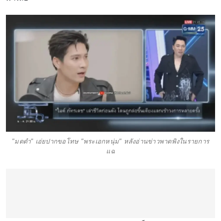
"มดดำ" เอ่ยปากขอโทษ "พระเอกหนุ่ม" หลังอ่านข่าวพาดพิงในรายการ
แฉ