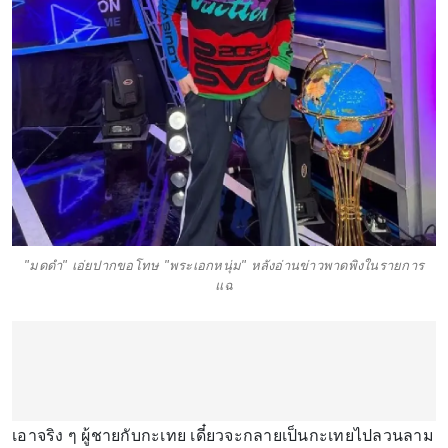
"มดดำ" เอ่ยปากขอโทษ "พระเอกหนุ่ม" หลังอ่านข่าวพาดพิงในรายการ
แฉ
เอาจริง ๆ ผู้ชายกับกะเทย เดี๋ยวจะกลายเป็นกะเทยไปลวนลาม