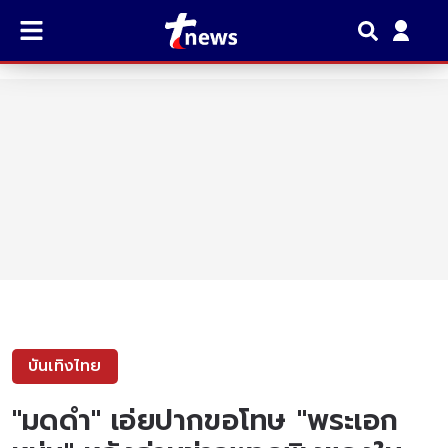
บันเทิงไทย
"มดดำ" เอ่ยปากขอโทษ "พระเอก