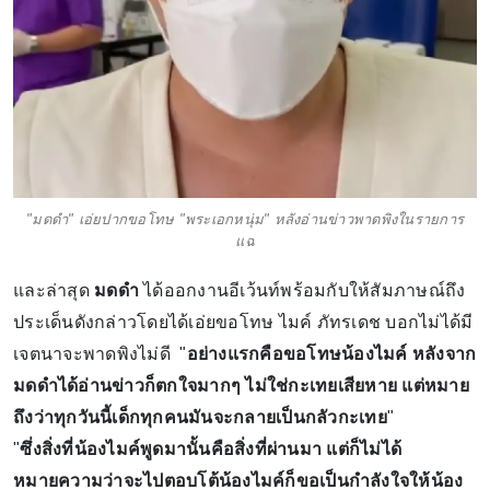
"มดดำ" เอ่ยปากขอโทษ "พระเอกหนุ่ม" หลังอ่านข่าวพาดพิงในรายการ
แฉ
และล่าสุด
มดดำ
ได้ออกงานอีเว้นท์พร้อมกับให้สัมภาษณ์ถึง
ประเด็นดังกล่าวโดยได้เอ่ยขอโทษ ไมค์ ภัทรเดช บอกไม่ได้มี
เจตนาจะพาดพิงไม่ดี "
อย่างแรกคือขอโทษน้องไมค์ หลังจาก
มดดำได้อ่านข่าวก็ตกใจมากๆ ไม่ใช่กะเทยเสียหาย แต่หมาย
ถึงว่าทุกวันนี้เด็กทุกคนมันจะกลายเป็นกลัวกะเทย
"
"
ซึ่งสิ่งที่น้องไมค์พูดมานั้นคือสิ่งที่ผ่านมา แต่ก็ไม่ได้
หมายความว่าจะไปตอบโต้น้องไมค์ก็ขอเป็นกำลังใจให้น้อง