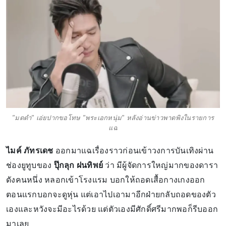
"มดดำ" เอ่ยปากขอโทษ "พระเอกหนุ่ม" หลังอ่านข่าวพาดพิงในรายการ
แฉ
ไมค์ ภัทรเดช
ออกมาแฉเรื่องราวก่อนเข้าวงการบันเทิงผ่าน
ช่องยูทูบของ
ปุ๊กลุก ฝนทิพย์
ว่า มีผู้จัดการใหญ่มากของดารา
ดังคนหนึ่ง หลอกเข้าโรงแรม บอกให้ถอดเสื้อกางเกงออก
ตอนแรกบอกจะดูหุ่น แต่เอาไปเอามาอีกฝ่ายกลับถอดของตัว
เองและหวังจะมีอะไรด้วย แต่ตัวเองมีศักดิ์ศรีมากพอก็รีบออก
มาเลย