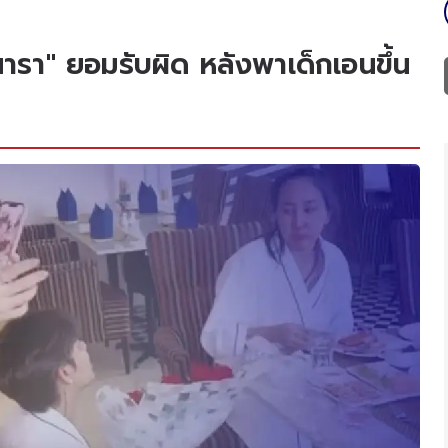
นารา" ยอมรับผิด หลังพาเด็กเอนขึ้น