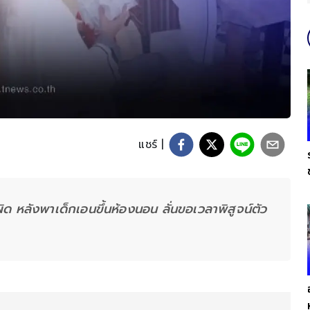
แชร์ |
ิด หลังพาเด็กเอนขึ้นห้องนอน ลั่นขอเวลาพิสูจน์ตัว