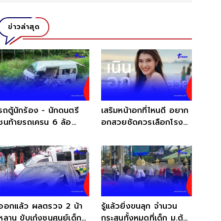
ข่าวล่าสุด
รถตู้นักร้อง - นักดนตรี
เสริมหน้าอกที่ไหนดี อยาก
ชนท้ายรถเครน 6 ล้อ
อกสวยชัดควรเลือกโรง
สภาพรถแทบไม่เหลือซาก
พยาบาลยังไง?
ออกแล้ว ผลตรวจ 2 น้า
รู้แล้วยิ่งขนลุก จำนวน
หลาน ขับเก๋งชนศูนย์เด็ก
กระสุนทั้งหมดที่เด็ก ม.ต้น