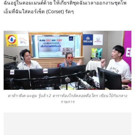
ฉันอยู่ในคอมเมนต์ด้วย ให้เกียรติชุดฉันเวลาออกงานชุดโพ
เอ็มที่ฉันใส่คอร์เซ็ต (Corset) รัดๆ
ดาด้า-พีเค-มะตูม รู้แล้ว 2 ดาราท้องใกล้คลอดคือใคร เขียนใบ้กันกลาง
รายการ