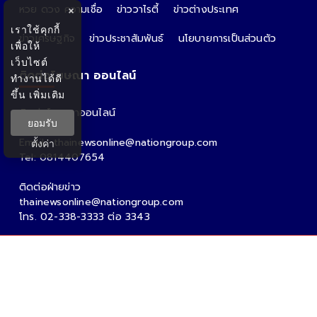
หวย ดวง ความเชื่อ
ข่าววาไรตี้
ข่าวต่างประเทศ
×
เราใช้คุกกี้
ข่าวเศรษฐกิจ
ข่าวประชาสัมพันธ์
นโยบายการเป็นส่วนตัว
เพื่อให้
เว็บไซต์
ติดต่อโฆษณา ออนไลน์
ทำงานได้ดี
ขึ้น
เพิ่มเติม
ติดต่อโฆษณาออนไลน์
ยอมรับ
คุณอ้อ
Email : thainewsonline@nationgroup.com
ตั้งค่า
Tel: 0814407654
ติดต่อฝ่ายข่าว
thainewsonline@nationgroup.com
โทร. 02-338-3333 ต่อ 3343