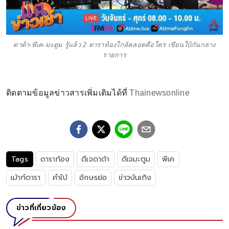
ดาด้า-พีเค-มะตูม รู้แล้ว 2 ดาราท้องใกล้คลอดคือใคร เขียนใบ้กันกลาง
รายการ
ติดตามข้อมูลข่าวสารเพิ่มเติมได้ที่
Thainewsonline
Tags
ดาราท้อง
ดีเจดาด้า
ดีเจมะตูม
พีเค
เม้าท์ดารา
คำใบ้
อักษรย่อ
ข่าวบันเทิง
ข่าวที่เกี่ยวข้อง