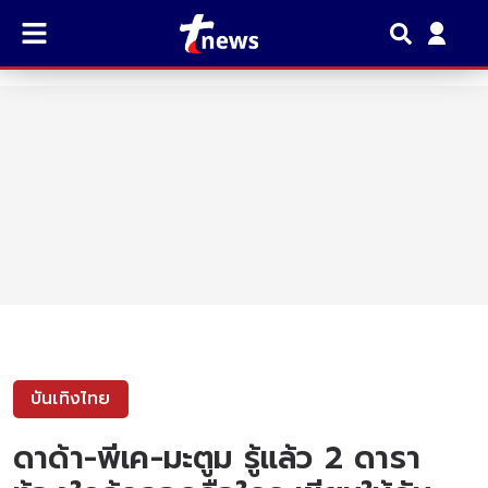
บันเทิงไทย
ดาด้า-พีเค-มะตูม รู้แล้ว 2 ดารา