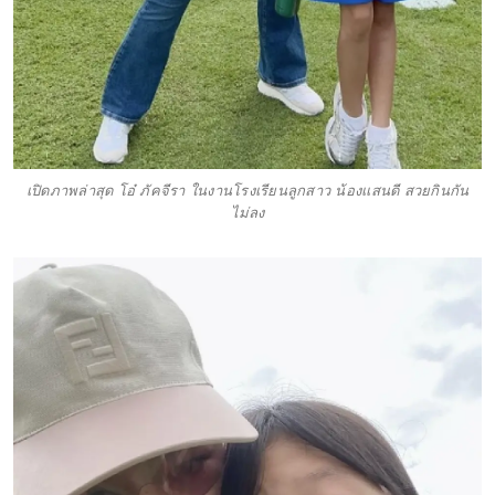
เปิดภาพล่าสุด โอ๋ ภัคจีรา ในงานโรงเรียนลูกสาว น้องเเสนดี สวยกินกัน
ไม่ลง