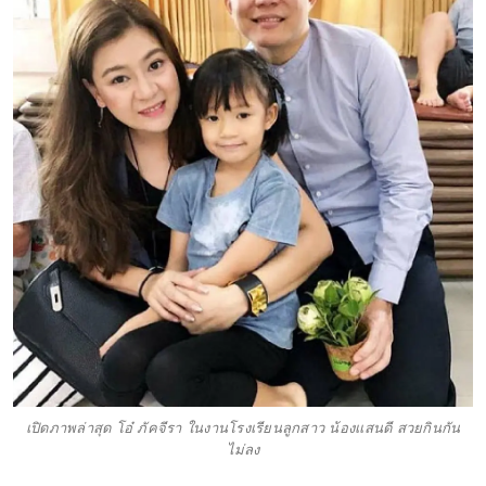
เปิดภาพล่าสุด โอ๋ ภัคจีรา ในงานโรงเรียนลูกสาว น้องเเสนดี สวยกินกัน
ไม่ลง