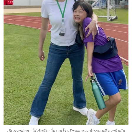
เปิดภาพล่าสุด โอ๋ ภัคจีรา ในงานโรงเรียนลูกสาว น้องเเสนดี สวยกินกัน