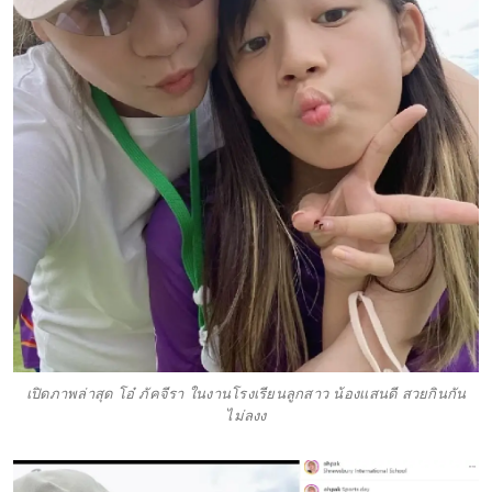
เปิดภาพล่าสุด โอ๋ ภัคจีรา ในงานโรงเรียนลูกสาว น้องเเสนดี สวยกินกัน
ไม่ลงง