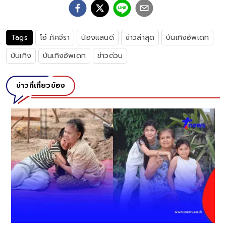
Tags
โอ๋ ภัคจีรา
น้องแสนดี
ข่าวล่าสุด
บันเทิงอัพเดท
บันเทิง
บันเทิงอัพเดท
ข่าวด่วน
ข่าวที่เกี่ยวข้อง
"นิวเคลียร์ หรรษา" เช็กอินลุคใหม่สวยตะโกน ออร่าเปล่
ประกาย