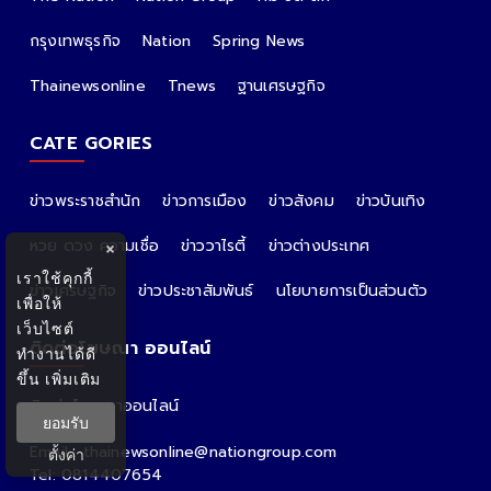
กรุงเทพธุรกิจ
Nation
Spring News
Thainewsonline
Tnews
ฐานเศรษฐกิจ
CATE GORIES
ข่าวพระราชสำนัก
ข่าวการเมือง
ข่าวสังคม
ข่าวบันเทิง
หวย ดวง ความเชื่อ
ข่าววาไรตี้
ข่าวต่างประเทศ
×
เราใช้คุกกี้
ข่าวเศรษฐกิจ
ข่าวประชาสัมพันธ์
นโยบายการเป็นส่วนตัว
เพื่อให้
เว็บไซต์
ติดต่อโฆษณา ออนไลน์
ทำงานได้ดี
ขึ้น
เพิ่มเติม
ติดต่อโฆษณาออนไลน์
ยอมรับ
คุณอ้อ
Email : thainewsonline@nationgroup.com
ตั้งค่า
Tel: 0814407654