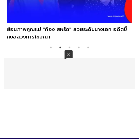
ย้อนภาพคุณแม่ "ก้อง สหรัถ" สวยระดับนางเอก อดีตบิ๊
กบอสวงการโฆษณา