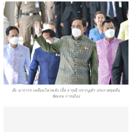
ต๊ะ นารากร เคลื่อนไหวหลัง เปิ้ล จารุณี ปรากฏตัว ประกาศจุดยืน
ชัดเจน การเมือง