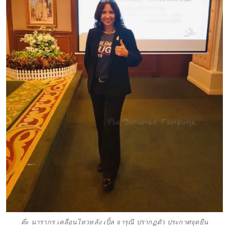
ต๊ะ นารากร เคลื่อนไหวหลัง เปิ้ล จารุณี ปรากฏตัว ประกาศจุดยืน