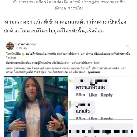
ต๊ะ นารากร เคลื่อนไหวหลัง เปิ้ล จารุณี ปรากฏตัว ประกาศจุดยืน
ชัดเจน การเมือง
ท่ามกลางชาวเน็ตที่เข้ามาคอมเมนต์ว่า เห็นต่าง เป็นเรื่อง
ปกติ แต่ไม่ควรมีใครไปบูลลี่ใครทั้งนั้น,จริงที่สุด