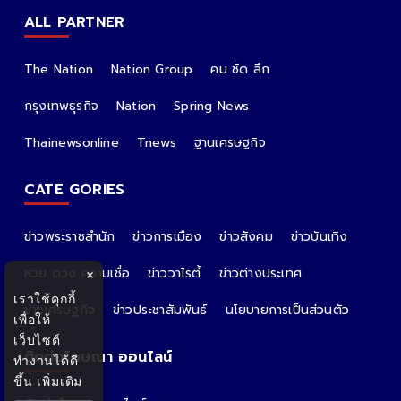
ALL PARTNER
The Nation
Nation Group
คม ชัด ลึก
กรุงเทพธุรกิจ
Nation
Spring News
Thainewsonline
Tnews
ฐานเศรษฐกิจ
CATE GORIES
ข่าวพระราชสำนัก
ข่าวการเมือง
ข่าวสังคม
ข่าวบันเทิง
หวย ดวง ความเชื่อ
ข่าววาไรตี้
ข่าวต่างประเทศ
×
เราใช้คุกกี้
ข่าวเศรษฐกิจ
ข่าวประชาสัมพันธ์
นโยบายการเป็นส่วนตัว
เพื่อให้
เว็บไซต์
ติดต่อโฆษณา ออนไลน์
ทำงานได้ดี
ขึ้น
เพิ่มเติม