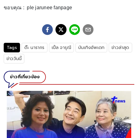
ขอบคุณ : ple jarunee fanpage
Tags
ต๊ะ นารากร
เปิ้ล จารุณี
บันเทิงอัพเดท
ข่าวล่าสุด
ข่าววันนี้
ข่าวที่เกี่ยวข้อง