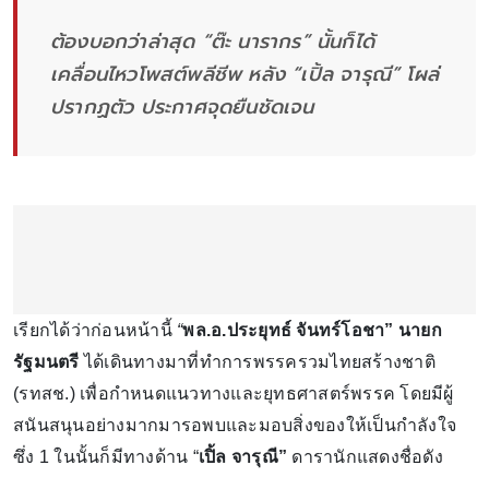
ต้องบอกว่าล่าสุด “ต๊ะ นารากร” นั้นก็ได้
เคลื่อนไหวโพสต์พลีชีพ หลัง “เปิ้ล จารุณี” โผล่
ปรากฏตัว ประกาศจุดยืนชัดเจน
เรียกได้ว่าก่อนหน้านี้
“
พล.อ.ประยุทธ์ จันทร์โอชา” นายก
รัฐมนตรี
ได้เดินทางมาที่ทำการพรรครวมไทยสร้างชาติ
(รทสช.) เพื่อกำหนดแนวทางและยุทธศาสตร์พรรค โดยมีผู้
สนันสนุนอย่างมากมารอพบและมอบสิ่งของให้เป็นกำลังใจ
ซึ่ง 1 ในนั้นก็มีทางด้าน “
เปิ้ล จารุณี”
ดารานักแสดงชื่อดัง