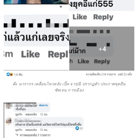
ต๊ะ นารากร เคลื่อนไหวหลัง เปิ้ล จารุณี ปรากฏตัว ประกาศจุดยืน
ชัดเจน การเมือง