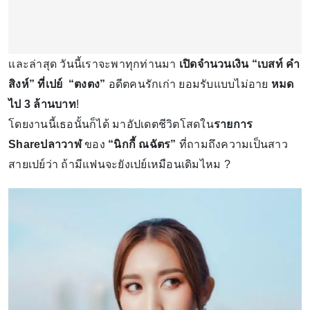
เเละล่าสุด วันนี้เราจะพาทุกท่านมา
เปิดจำนวนเงิน “เบสท์ คำ
สิงห์” ที่เปย์ “ตงตง”
อดีตคนรักเก่า ยอมรับแบบไม่อาย
หมด
ไป 3 ล้านบาท
!
โดยงานนี้เธอนั้นก็ได้ มาอัปเดตชีวิตโสดใน
รายการ
Shareปลาวาฬ
ของ
“นิกกี้ ณฉัตร”
ที่ถามถึงความเป็นสาว
สายเปย์ว่า ถ้ามีแฟนจะยังเปย์เหมือนเดิมไหม ?