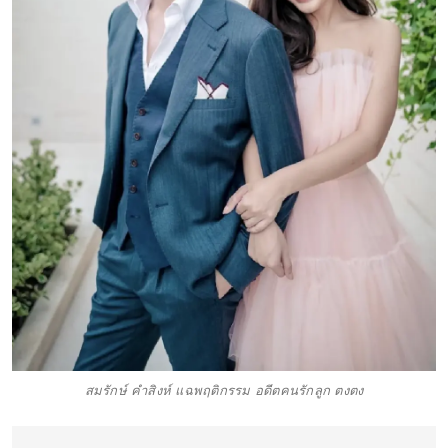
สมรักษ์ คำสิงห์ แฉพฤติกรรม อดีตคนรักลูก ตงตง