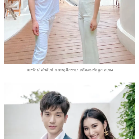
สมรักษ์ คำสิงห์ แฉพฤติกรรม อดีตคนรักลูก ตงตง