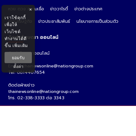
หวย ดวง ความเชื่อ
ข่าววาไรตี้
ข่าวต่างประเทศ
×
เราใช้คุกกี้
ข่าวเศรษฐกิจ
ข่าวประชาสัมพันธ์
นโยบายการเป็นส่วนตัว
เพื่อให้
เว็บไซต์
ติดต่อโฆษณา ออนไลน์
ทำงานได้ดี
ขึ้น
เพิ่มเติม
ติดต่อโฆษณาออนไลน์
ยอมรับ
คุณอ้อ
Email : thainewsonline@nationgroup.com
ตั้งค่า
Tel: 0814407654
ติดต่อฝ่ายข่าว
thainewsonline@nationgroup.com
โทร. 02-338-3333 ต่อ 3343