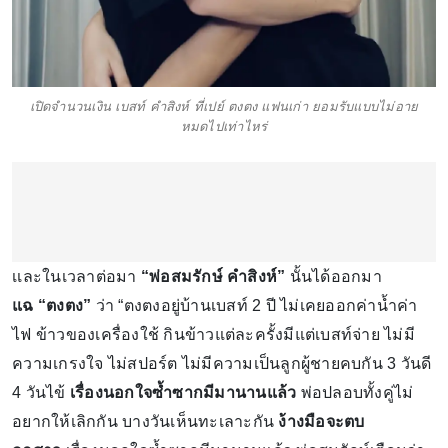
เปิดจำนวนเงิน เบสท์ คำสิงห์ ที่เปย์ ตงตง แฟนเก่า ยอมรับแบบไม่อาย
หมดไปเท่าไหร่
เเละในเวลาต่อมา
“พ่อสมรักษ์ คำสิงห์”
นั้นได้ออกมา
แฉ “ตงตง”
ว่า “ตงตงอยู่บ้านเบสท์ 2 ปี ไม่เคยออกค่าน้ำค่า
ไฟ ข้าวของเครื่องใช้ กินข้าวแต่ละครั้งมีแต่เบสท์จ่าย ไม่มี
ความเกรงใจ ไม่สปอร์ต ไม่มีความเป็นลูกผู้ชายคบกัน 3 วันดี
4 วันไข้
เรื่องนอกใจซ้ำซากมีมานานแล้ว
พ่อปลอบทั้งคู่ไม่
อยากให้เลิกกัน บางวันเห็นทะเลาะกัน
ง้างมือจะตบ