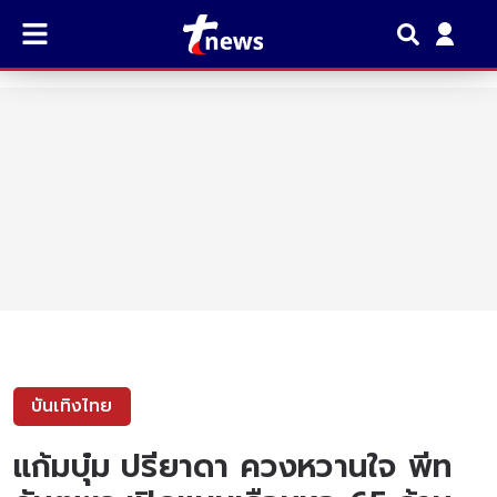
บันเทิงไทย
แก้มบุ๋ม ปรียาดา ควงหวานใจ พีท