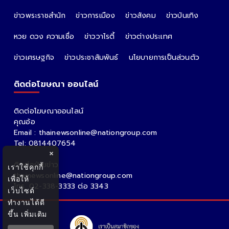
ข่าวพระราชสำนัก
ข่าวการเมือง
ข่าวสังคม
ข่าวบันเทิง
หวย ดวง ความเชื่อ
ข่าววาไรตี้
ข่าวต่างประเทศ
ข่าวเศรษฐกิจ
ข่าวประชาสัมพันธ์
นโยบายการเป็นส่วนตัว
ติดต่อโฆษณา ออนไลน์
ติดต่อโฆษณาออนไลน์
คุณอ้อ
Email : thainewsonline@nationgroup.com
Tel: 0814407654
×
ติดต่อฝ่ายข่าว
เราใช้คุกกี้
thainewsonline@nationgroup.com
เพื่อให้
โทร. 02-338-3333 ต่อ 3343
เว็บไซต์
ทำงานได้ดี
ขึ้น
เพิ่มเติม