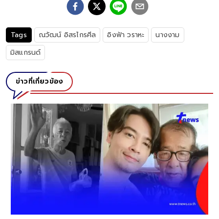
Tags
ณวัฒน์ อิสรไกรศีล
อิงฟ้า วราหะ
นางงาม
มิสแกรนด์
ข่าวที่เกี่ยวข้อง
์