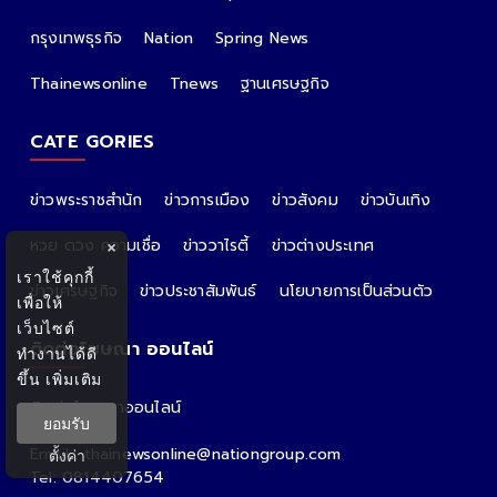
กรุงเทพธุรกิจ
Nation
Spring News
Thainewsonline
Tnews
ฐานเศรษฐกิจ
CATE GORIES
ข่าวพระราชสำนัก
ข่าวการเมือง
ข่าวสังคม
ข่าวบันเทิง
หวย ดวง ความเชื่อ
ข่าววาไรตี้
ข่าวต่างประเทศ
×
เราใช้คุกกี้
ข่าวเศรษฐกิจ
ข่าวประชาสัมพันธ์
นโยบายการเป็นส่วนตัว
เพื่อให้
เว็บไซต์
ติดต่อโฆษณา ออนไลน์
ทำงานได้ดี
ขึ้น
เพิ่มเติม
ติดต่อโฆษณาออนไลน์
ยอมรับ
คุณอ้อ
Email : thainewsonline@nationgroup.com
ตั้งค่า
Tel: 0814407654