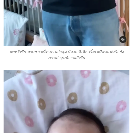
แพทริเซีย ถามชาวเน็ต ภาพล่าสุด น้องเอลิเซีย เริ่มเหมือนเเม่หรือยัง
ภาพล่าสุดน้องเอลิเซีย