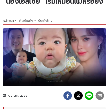
“น้องเอลิเซีย” เริ่มเหมือนเเม่หรือยัง
หน้าแรก
ข่าวบันเทิง
บันเทิงไทย
02 ต.ค. 2566