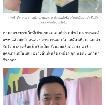
แพทริเซีย ถามชาวเน็ต ภาพล่าสุด น้องเอลิเซีย เริ่มเหมือนเเม่หรือยัง
ภาพล่าสุดน้องเอลิเซีย
ท่ามกลางชาวเน็ตที่เข้ามาคอมเมนต์ว่า หน้าเริ่ม มาทางแม่
แพท แล้วนะจ๊ะ คนสวย ตาหวานและโต เหมือนพี่เกล เลยน่า
รักจัง,ตาสองชั้นแล้วเริ่มเป็นฝรั่งน้อยแล้วด้วยค่ะ น่ารัก
สุดๆ,ตาเหมือนแม่ อย่างอื่นที่เหลือ เหมือนคุณพ่อค่ะ แต่ก็น่า
ร้ากกกก