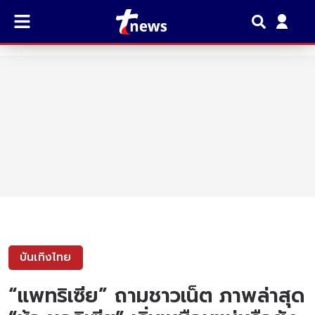
บันเทิงไทย
“แพทริเซีย” ถามชาวเน็ต ภาพล่าสุด