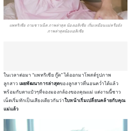
แพทริเซีย ถามชาวเน็ต ภาพล่าสุด น้องเอลิเซีย เริ่มเหมือนเเม่หรือยัง
ภาพล่าสุดน้องเอลิเซีย
ในเวลาต่อมา “แพทริเซีย กู๊ด”
ได้ออกมาโพสต์รูปภาพ
ลูกสาว
เผยพัฒนาการล่าสุด
ของลูกสาวที่นอนคว่ำได้แล้ว
พร้อมกับตาแป๋วๆที่จองมองกล้องของคุณแม่ แต่งานนี้ชาว
เน็ตเริ่มทักเป็นเสียงเดียวกันว่า
ใบหน้าเริ่มเปลี่ยนคล้ายกับคุณ
แม่แล้ว