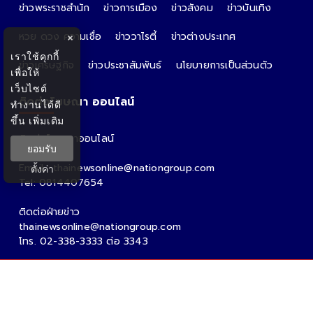
ข่าวพระราชสำนัก
ข่าวการเมือง
ข่าวสังคม
ข่าวบันเทิง
หวย ดวง ความเชื่อ
ข่าววาไรตี้
ข่าวต่างประเทศ
×
เราใช้คุกกี้
ข่าวเศรษฐกิจ
ข่าวประชาสัมพันธ์
นโยบายการเป็นส่วนตัว
เพื่อให้
เว็บไซต์
ติดต่อโฆษณา ออนไลน์
ทำงานได้ดี
ขึ้น
เพิ่มเติม
ติดต่อโฆษณาออนไลน์
ยอมรับ
คุณอ้อ
Email : thainewsonline@nationgroup.com
ตั้งค่า
Tel: 0814407654
ติดต่อฝ่ายข่าว
thainewsonline@nationgroup.com
โทร. 02-338-3333 ต่อ 3343