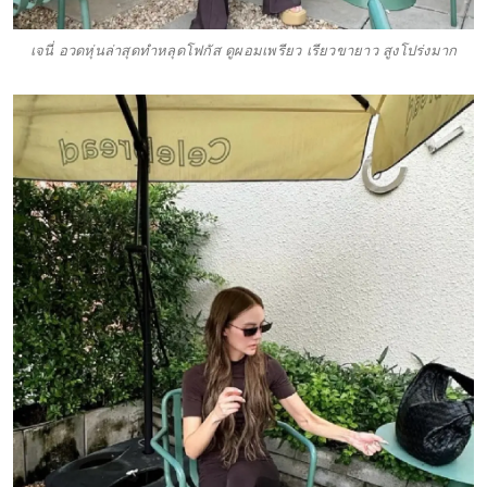
เจนี่ อวดหุ่นล่าสุดทำหลุดโฟกัส ดูผอมเพรียว เรียวขายาว สูงโปร่งมาก