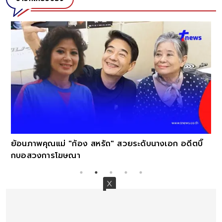
เทียบกันชัด
นางเอก อดีตบิ๊