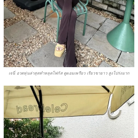
เจนี่ อวดหุ่นล่าสุดทำหลุดโฟกัส ดูผอมเพรียว เรียวขายาว สูงโปร่งมาก