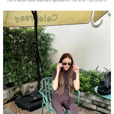
เจนี่ อวดหุ่นล่าสุดทำหลุดโฟกัส ดูผอมเพรียว เรียวขายาว สูงโปร่งมาก