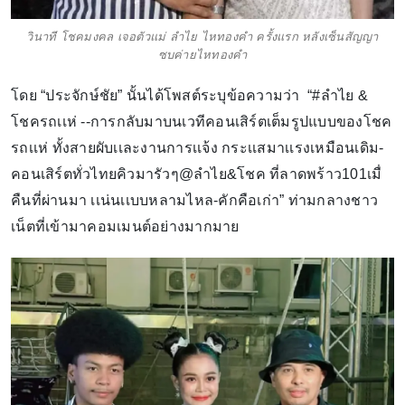
วินาที โชคมงคล เจอตัวแม่ ลำไย ไหทองคำ ครั้งแรก หลังเซ็นสัญญา
ซบค่ายไหทองคำ
โดย “ประจักษ์ชัย” นั้นได้โพสต์ระบุข้อความว่า “#ลำไย &
โชครถเเห่ --การกลับมาบนเวทีคอนเสิร์ตเต็มรูปแบบของโชค
รถเเห่ ทั้งสายผับเเละงานการเเจ้ง กระเเสมาเเรงเหมือนเดิม-
คอนเสิร์ตทั่วไทยคิวมารัวๆ@ลำไย&โชค ที่ลาดพร้าว101เมื่
คืนที่ผ่านมา เเน่นเเบบหลามไหล-คักคือเก่า” ท่ามกลางชาว
เน็ตที่เข้ามาคอมเมนต์อย่างมากมาย