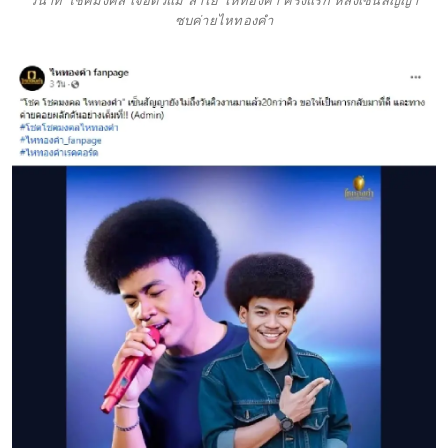
วินาที โชคมงคล เจอตัวแม่ ลำไย ไหทองคำ ครั้งแรก หลังเซ็นสัญญา
ซบค่ายไหทองคำ