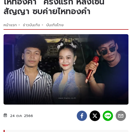
ไหทองคำ” ครั้งแรก หลังเซ็น
สัญญา ซบค่ายไหทองคำ
หน้าแรก
ข่าวบันเทิง
บันเทิงไทย
24 ต.ค. 2566