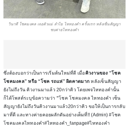
วินาที โชคมงคล เจอตัวแม่ ลำไย ไหทองคำ ครั้งแรก หลังเซ็นสัญญา
ซบค่ายไหทองคำ
ซึ่งต้องบอกว่าเป็นการเริ่มต้นใหม่ที่ดี เมื่อ
คิวงานของ “โชค
โชคมงคล” หรือ “โชค รถแห่”
ผิดคาดมาก
หลังเซ็นสัญญา
ยังไม่ถึงวัน คิวงานมาแล้ว 20กว่าคิว โดยเพจไหทองคำนั้น
ก็ได้โพสต์ระบุข้อความว่า
“
โชค โชคมงคล ไหทองคำ เซ็น
สัญญายังไม่ถึงวันคิวงานมาแล้ว20กว่าคิว ขอให้เป็นการกลับ
มาที่ดี และทางค่ายคอยผลักดันอย่างเต็มที่!! (Admin) #โชค
โชคมงคลไหทองคำ#ไหทองคำ_fanpage#ไหทองคำ