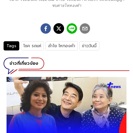
ซบค่ายไหทองคำ
Tags
โชค รถแห่
ลำไย ไหทองคำ
ข่าววันนี้
ข่าวที่เกี่ยวข้อง