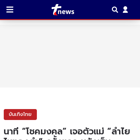
บันเทิงไทย
นาที “โชคมงคล” เจอตัวแม่ “ลำไย