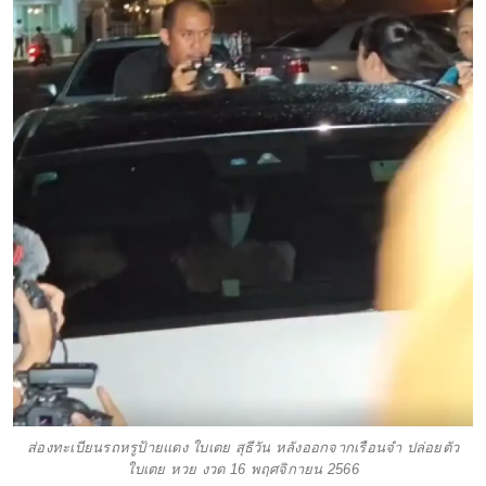
ส่องทะเบียนรถหรูป้ายแดง ใบเตย สุธีวัน หลังออกจากเรือนจำ ปล่อยตัว
ใบเตย หวย งวด 16 พฤศจิกายน 2566