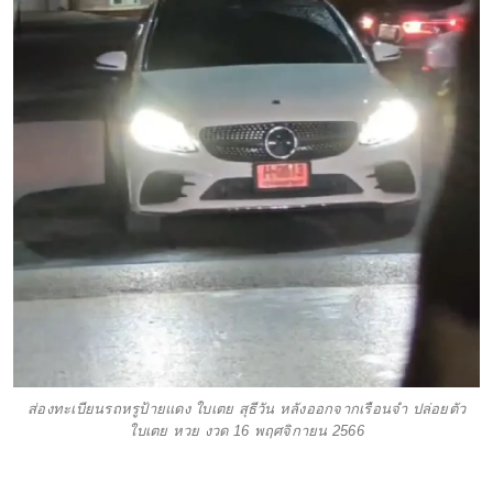
ส่องทะเบียนรถหรูป้ายแดง ใบเตย สุธีวัน หลังออกจากเรือนจำ ปล่อยตัว
ใบเตย หวย งวด 16 พฤศจิกายน 2566