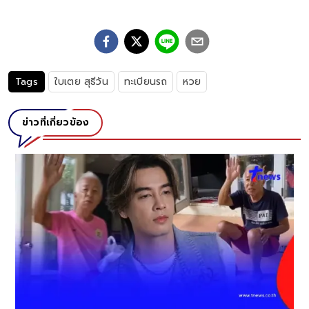
Tags
ใบเตย สุธีวัน
ทะเบียนรถ
หวย
ข่าวที่เกี่ยวข้อง
ลูกสาว "ทศพล หิมพานต์" ท
ยายทวด