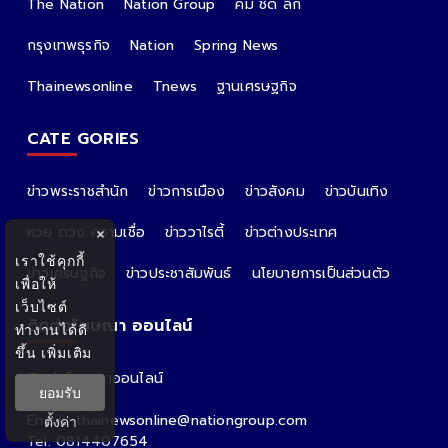
The Nation
Nation Group
คม ชัด ลึก
กรุงเทพธุรกิจ
Nation
Spring News
Thainewsonline
Tnews
ฐานเศรษฐกิจ
CATE GORIES
ข่าวพระราชสำนัก
ข่าวการเมือง
ข่าวสังคม
ข่าวบันเทิง
หวย ดวง ความเชื่อ
ข่าววาไรตี้
ข่าวต่างประเทศ
×
เราใช้คุกกี้
ข่าวเศรษฐกิจ
ข่าวประชาสัมพันธ์
นโยบายการเป็นส่วนตัว
เพื่อให้
เว็บไซต์
ติดต่อโฆษณา ออนไลน์
ทำงานได้ดี
ขึ้น
เพิ่มเติม
ติดต่อโฆษณาออนไลน์
ยอมรับ
คุณอ้อ
Email : thainewsonline@nationgroup.com
ตั้งค่า
Tel: 0814407654