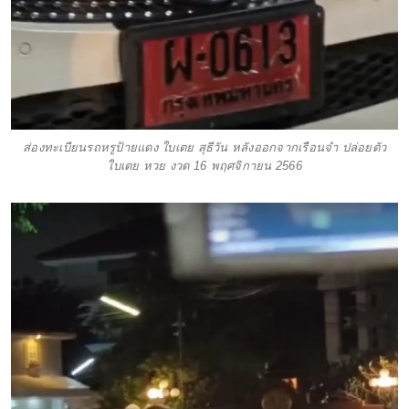
ส่องทะเบียนรถหรูป้ายแดง ใบเตย สุธีวัน หลังออกจากเรือนจำ ปล่อยตัว
ใบเตย หวย งวด 16 พฤศจิกายน 2566