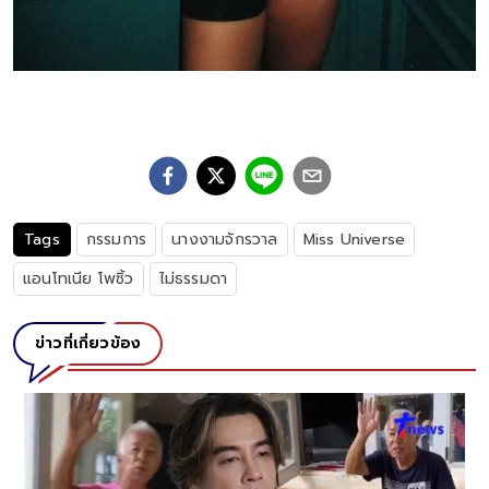
Tags
กรรมการ
นางงามจักรวาล
Miss Universe
แอนโทเนีย โพซิ้ว
ไม่ธรรมดา
ข่าวที่เกี่ยวข้อง
ลูกสาว "ทศพล หิมพานต์" ทุ่มเงินเก็บ สร้างบ้านหลังใหม่ให้
ยายทวด