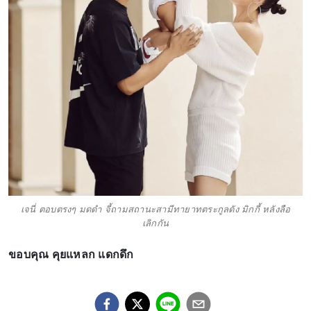
เจนี่ ตอบตรงๆ มดดำ จี้ถามสถานะสามีทายาทตระกูลดัง มิกกี้ หลังลือ
เลิกกัน
ขอบคุณ คุยแหลก แดกดึก