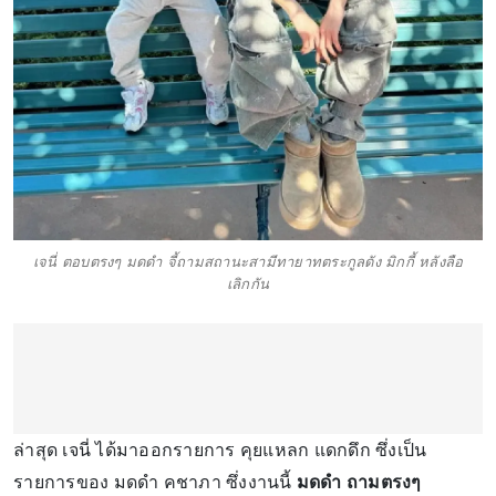
เจนี่ ตอบตรงๆ มดดำ จี้ถามสถานะสามีทายาทตระกูลดัง มิกกี้ หลังลือ
เลิกกัน
ล่าสุด เจนี่ ได้มาออกรายการ คุยแหลก แดกดึก ซึ่งเป็น
รายการของ มดดำ คชาภา ซึ่งงานนี้
มดดำ ถามตรงๆ