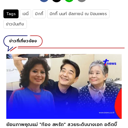
Tags
เจนี่
มิกกี้
มิกกี้ นนท์ อัลภาชน์ ณ ป้อมเพชร
ข่าวบันเทิง
ข่าวที่เกี่ยวข้อง
้อง สหรัถ" สวยระดับนางเอก อดีตบิ๊