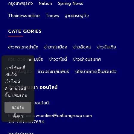
กรุงเทพธุรกิจ
Nation
Spring News
Thainewsonline
Tnews
ฐานเศรษฐกิจ
CATE GORIES
ข่าวพระราชสำนัก
ข่าวการเมือง
ข่าวสังคม
ข่าวบันเทิง
หวย ดวง ความเชื่อ
ข่าววาไรตี้
ข่าวต่างประเทศ
×
เราใช้คุกกี้
ข่าวเศรษฐกิจ
ข่าวประชาสัมพันธ์
นโยบายการเป็นส่วนตัว
เพื่อให้
เว็บไซต์
ติดต่อโฆษณา ออนไลน์
ทำงานได้ดี
ขึ้น
เพิ่มเติม
ติดต่อโฆษณาออนไลน์
ยอมรับ
คุณอ้อ
Email : thainewsonline@nationgroup.com
ตั้งค่า
Tel: 0814407654