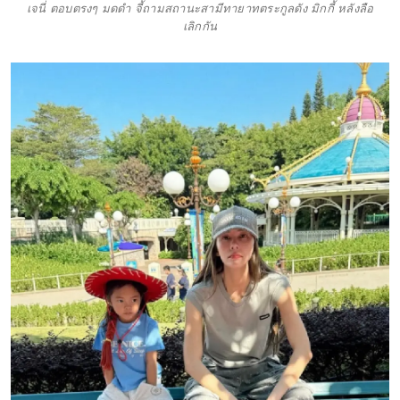
เจนี่ ตอบตรงๆ มดดำ จี้ถามสถานะสามีทายาทตระกูลดัง มิกกี้ หลังลือ
เลิกกัน