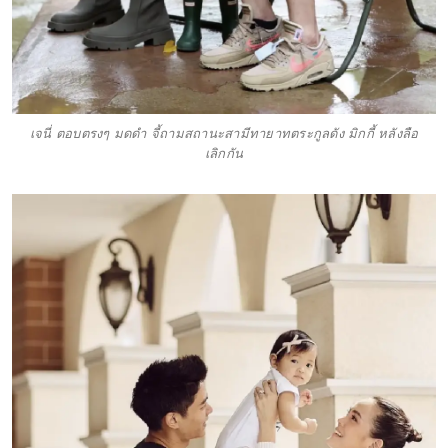
เจนี่ ตอบตรงๆ มดดำ จี้ถามสถานะสามีทายาทตระกูลดัง มิกกี้ หลังลือ
เลิกกัน