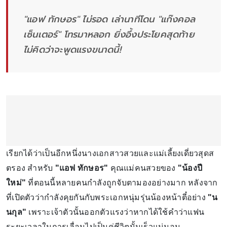
"แอฟ ทักษอร" ไม่รอด เล่านาทีโดน "แก๊งคอล
เซ็นเตอร์" โทรมาหลอก ยิ่งอึ้งประโยคสุดท้าย
ไม่คิดว่าจะพูดแรงขนาดนี้!
เรียกได้ว่าเป็นอีกหนึ่งนางเอกสาวสวยและแม่เลี้ยงเดี่ยวสุดส
ตรอง สำหรับ
"แอฟ ทักษอร"
คุณแม่คนสวยของ
"น้องปี
ใหม่"
ที่ตอนนี้หลายคนกำลังถูกจับตามองอย่างมาก หลังจาก
ที่เปิดตัวว่ากำลังคุยกันกับพระเอกหนุ่มรุ่นน้องหน้าตี๋อย่าง
"น
นกุล"
เพราะเจ้าตัวนั้นออกตัวแรงว่าหากได้ใช้คำว่าแฟน
ระยะเวลาในการเลื่อนไปเป็นคู่ชีวิตนั้นเร็วแน่นอน