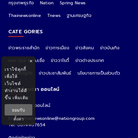
กรุงเทพธุรกิจ
Nation
Spring News
Thainewsonline
Tnews
ฐานเศรษฐกิจ
CATE GORIES
ข่าวพระราชสำนัก
ข่าวการเมือง
ข่าวสังคม
ข่าวบันเทิง
หวย ดวง ความเชื่อ
ข่าววาไรตี้
ข่าวต่างประเทศ
×
เราใช้คุกกี้
ข่าวเศรษฐกิจ
ข่าวประชาสัมพันธ์
นโยบายการเป็นส่วนตัว
เพื่อให้
เว็บไซต์
ติดต่อโฆษณา ออนไลน์
ทำงานได้ดี
ขึ้น
เพิ่มเติม
ติดต่อโฆษณาออนไลน์
ยอมรับ
คุณอ้อ
Email : thainewsonline@nationgroup.com
ตั้งค่า
Tel: 0814407654
ติดต่อฝ่ายข่าว