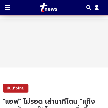
บันเทิงไทย
"แอฟ" ไม่รอด เล่านาทีโดน "แก๊ง