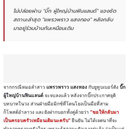
ไม่ปล่อยผ่าน "บิ๊ก ผู้ใหญ่บ้านฟินแลนด์" แจงชัด
สถานะล่าสุด "แพรวพราว แสงทอง" หลังกลับ
มาอยู่ร่วมบ้านกันเหมือนเดิม
จากกรณีหมอลำสาว
แพรวพราว แสงทอง
กับยูทูบเบอร์ดัง
บิ๊ก
ผู้ใหญ่บ้านฟินแลนด์
จะจบลงแล้ว หลังจากบิ๊กประกาศยุติ
บทบาทในวง ส่วนฝ่ายมือมิกซ์ที่โดนโยงเป็นมือที่สาม
ก็โพสต์อำลาวง และยังฝากบอกทั้งคู่ด้วยว่า
"ขอให้กลับมา
เป็นครอบครัวเหมือนเดิมนะครับ"
ยืนยัน ไม่ได้เจตนาที่จะ
ทำลายครอบครัวใคร เพราะรู้สถานะตัวเองอยู่แล้ว ว่าเป็นแค่