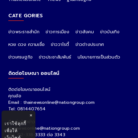
CATE GORIES
ข่าวพระราชสำนัก
ข่าวการเมือง
ข่าวสังคม
ข่าวบันเทิง
หวย ดวง ความเชื่อ
ข่าววาไรตี้
ข่าวต่างประเทศ
ข่าวเศรษฐกิจ
ข่าวประชาสัมพันธ์
นโยบายการเป็นส่วนตัว
ติดต่อโฆษณา ออนไลน์
ติดต่อโฆษณาออนไลน์
คุณอ้อ
Email : thainewsonline@nationgroup.com
Tel: 0814407654
×
ติดต่อฝ่ายข่าว
เราใช้คุกกี้
thainewsonline@nationgroup.com
เพื่อให้
โทร. 02-338-3333 ต่อ 3343
เว็บไซต์