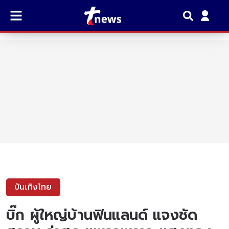
บันเทิงไทย
บิ๊ก ผู้ใหญ่บ้านฟินแลนด์ แจงชัด