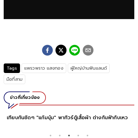
Tags
แพรวพราว แสงทอง
ผู้ใหญ่บ้านฟินแลนด์
มือที่สาม
ข่าวที่เกี่ยวข้อง
เทียบกันชัดๆ "แก้มบุ๋ม" พาทัวร์ตู้เสื้อผ้า ต่างกันฟ้ากับเหว
เปิดภาพล่าสุด "หมอปุณณ" ลูกชาย นุสบา 
วิจัยต่างแดน