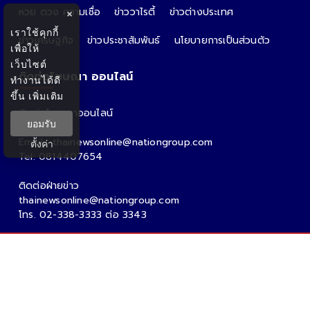
หวย ดวง ความเชื่อ
ข่าววาไรตี้
ข่าวต่างประเทศ
×
เราใช้คุกกี้
ข่าวเศรษฐกิจ
ข่าวประชาสัมพันธ์
นโยบายการเป็นส่วนตัว
เพื่อให้
เว็บไซต์
ติดต่อโฆษณา ออนไลน์
ทำงานได้ดี
ขึ้น
เพิ่มเติม
ติดต่อโฆษณาออนไลน์
ยอมรับ
คุณอ้อ
Email : thainewsonline@nationgroup.com
ตั้งค่า
Tel: 0814407654
ติดต่อฝ่ายข่าว
thainewsonline@nationgroup.com
โทร. 02-338-3333 ต่อ 3343