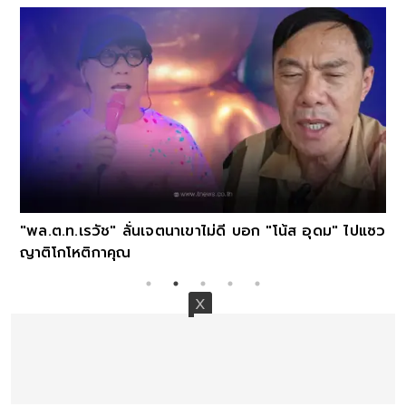
"พล.ต.ท.เรวัช" ลั่นเจตนาเขาไม่ดี บอก "โน้ส อุดม" ไปแซว
ญาติโกโหติกาคุณ