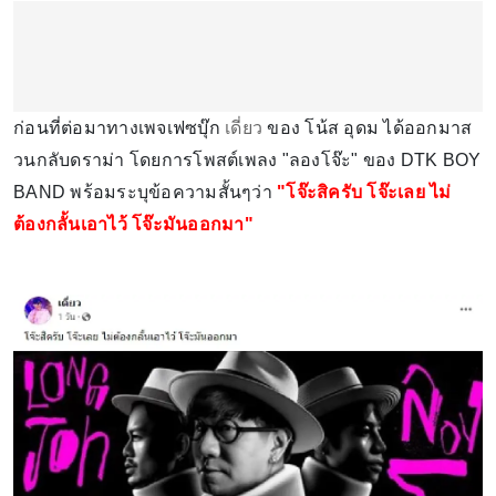
ก่อนที่ต่อมาทางเพจเฟซบุ๊ก
เดี่ยว
ของ โน้ส อุดม ได้ออกมาส
วนกลับดราม่า โดยการโพสต์เพลง "ลองโจ๊ะ" ของ DTK BOY
BAND พร้อมระบุข้อความสั้นๆว่า
"โจ๊ะสิครับ โจ๊ะเลย ไม่
ต้องกลั้นเอาไว้ โจ๊ะมันออกมา"