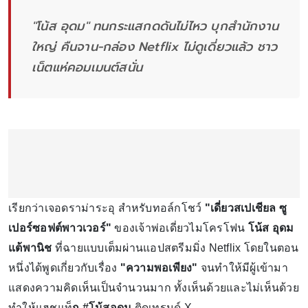
"โน้ส อุดม" ทนกระแสกดดันไม่ไหว บุกสำนักงาน
ใหญ่ คืนจาน-กล่อง Netflix ไม่ดูเดี่ยวแล้ว ชาว
เน็ตแห่คอมเมนต์สนั่น
เรียกว่าเจอดราม่าระอุ สำหรับทอล์กโชว์
"เดี่ยวสเปเชียล ซู
เปอร์ซอฟต์พาวเวอร์"
ของเจ้าพ่อเดี่ยวไมโครโฟน
โน้ส อุดม
แต้พานิช
ที่ฉายแบบเต็มผ่านแอปสตรีมมิ่ง Netflix โดยในตอน
หนึ่งได้พูดเกี่ยวกับเรื่อง
"ความพอเพียง"
จนทำให้มีผู้เข้ามา
แสดงความคิดเห็นเป็นจำนวนมาก ทั้งเห็นด้วยและไม่เห็นด้วย
ทำให้แฮชแท็
ก #โน้สอุดม
ติดเทรนด์ X