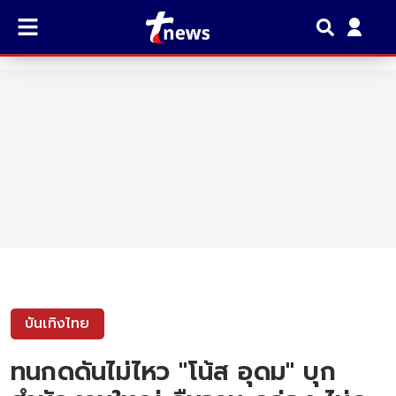
บันเทิงไทย
ทนกดดันไม่ไหว "โน้ส อุดม" บุก