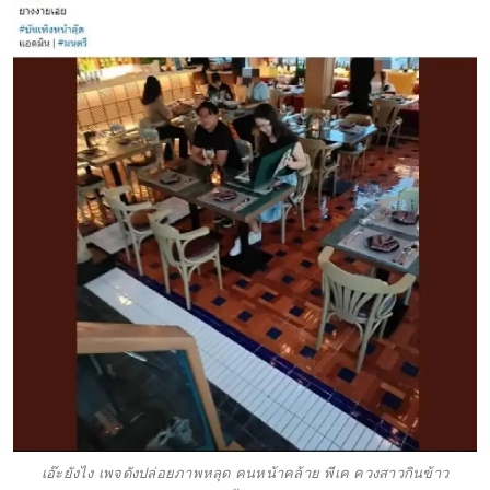
เอ๊ะยังไง เพจดังปล่อยภาพหลุด คนหน้าคล้าย พีเค ควงสาวกินข้าว