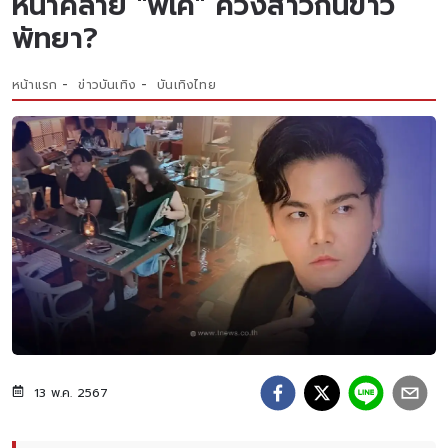
หน้าคล้าย "พีเค" ควงสาวกินข้าว
พัทยา?
หน้าแรก
ข่าวบันเทิง
บันเทิงไทย
13 พ.ค. 2567