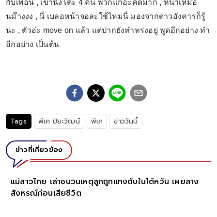
กับเพื่อน , เขานั่งโต๊ะ 4 คน พวกแกอะคิดมาก , หน้าเหมือ
นม๊างงง , นี่ เบลอหน้าจอละใช้ไหมนี่ มองจากดาวอังคารก็รู้
นะ , ตัวอ่ะ move on แล้ว แต่ปากยังทำทรงอยู่ พูดอีกอย่าง ทำ
อีกอย่าง เป็นต้น
Tags
พีเค ปิยะวัฒน์
พีเค
ข่าววันนี้
ข่าวที่เกี่ยวข้อง