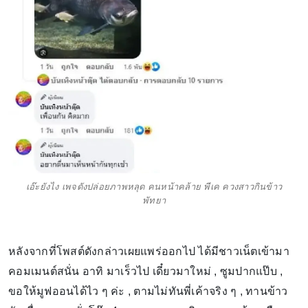
เอ๊ะยังไง เพจดังปล่อยภาพหลุด คนหน้าคล้าย พีเค ควงสาวกินข้าว
พัทยา
หลังจากที่โพสต์ดังกล่าวเผยแพร่ออกไป ได้มีชาวเน็ตเข้ามา
คอมเมนต์สนั่น อาทิ มาเร็วไป เดี๋ยวมาใหม่ , ซูมปากแป๊บ ,
ขอให้มูฟออนได้ไว ๆ ค่ะ , ตามไม่ทันพี่เค้าจริง ๆ , ทานข้าว