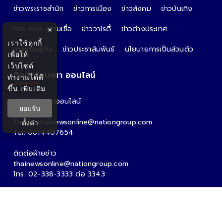
ข่าวพระราชสำนัก
ข่าวการเมือง
ข่าวสังคม
ข่าวบันเทิง
หวย ดวง ความเชื่อ
ข่าววาไรตี้
ข่าวต่างประเทศ
×
เราใช้คุกกี้
ข่าวเศรษฐกิจ
ข่าวประชาสัมพันธ์
นโยบายการเป็นส่วนตัว
เพื่อให้
เว็บไซต์
ติดต่อโฆษณา ออนไลน์
ทำงานได้ดี
ขึ้น
เพิ่มเติม
ติดต่อโฆษณาออนไลน์
ยอมรับ
คุณอ้อ
Email : thainewsonline@nationgroup.com
ตั้งค่า
Tel: 0814407654
ติดต่อฝ่ายข่าว
thainewsonline@nationgroup.com
โทร. 02-338-3333 ต่อ 3343