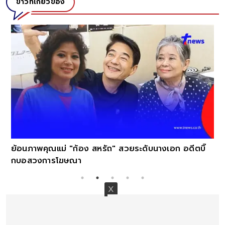
ข่าวที่เกี่ยวข้อง
พคุณแม่ "ก้อง สหรัถ" สวยระดับนางเอก อดีตบิ๊
งการโฆษณา