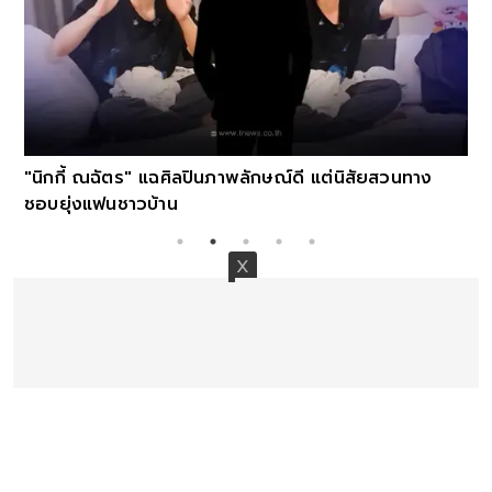
"นิกกี้ ณฉัตร" แฉศิลปินภาพลักษณ์ดี แต่นิสัยสวนทาง
ชอบยุ่งแฟนชาวบ้าน