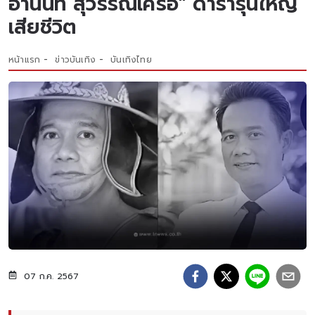
อานนท์ สุวรรณเครือ" ดารารุ่นใหญ่
เสียชีวิต
หน้าแรก
ข่าวบันเทิง
บันเทิงไทย
07 ก.ค. 2567