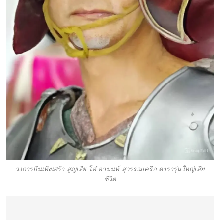
วงการบันเทิงเศร้า สูญเสีย โอ๋ อานนท์ สุวรรณเครือ ดารารุ่นใหญ่เสีย
ชีวิต