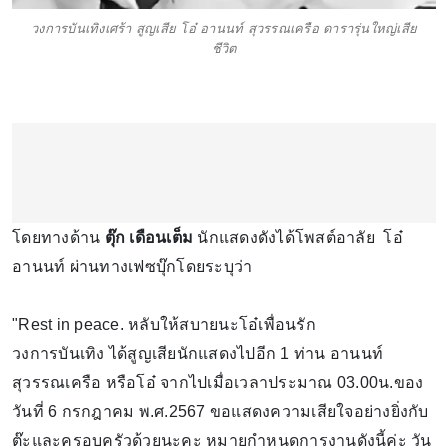
วงการบันเทิงเศร้า สูญเสีย โอ๋ อานนท์ สุวรรณเครือ ดารารุ่นใหญ่เสีย
ชีวิต
โดยทางด้าน
ตุ๊ก เดือนเต็ม
นักแสดงดังได้โพสต์อาลัย โอ๋
อานนท์ ผ่านทางเฟซบุ๊กโดยระบุว่า
"Rest in peace. หลับให้สบายนะโอ๋เพื่อนรัก
วงการบันเทิง ได้สูญเสียนักแสดงไปอีก 1 ท่าน อานนท์
สุวรรณเครือ หรือโอ๋ จากไปเมื่อเวลาประมาณ 03.00น.ของ
วันที่ 6 กรกฎาคม พ.ศ.2567 ขอแสดงความเสียใจอย่างยิ่งกับ
ต๊ะและครอบครัวด้วยนะคะ หมายกำหนดการงานดังนี้ค่ะ วัน