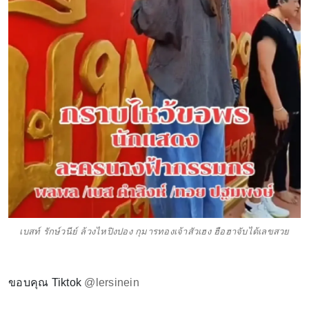
เบสท์ รักษ์วนีย์ ล้วงไหปิงปอง กุมารทองเจ้าสัวเฮง ฮือฮาจับได้เลขสวย
ขอบคุณ Tiktok
@lersinein