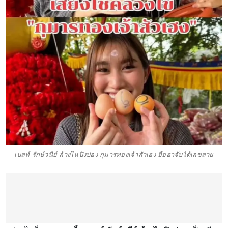
เบสท์ รักษ์วนีย์ ล้วงไหปิงปอง กุมารทองเจ้าสัวเฮง ฮือฮาจับได้เลขสวย