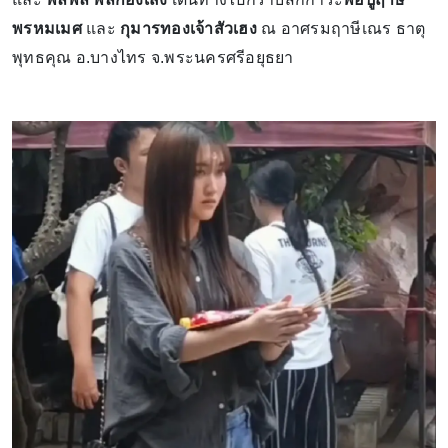
พรหมเมศ
และ
กุมารทองเจ้าสัวเฮง
ณ อาศรมฤาษีเณร ธาตุ
พุทธคุณ อ.บางไทร จ.พระนครศรีอยุธยา