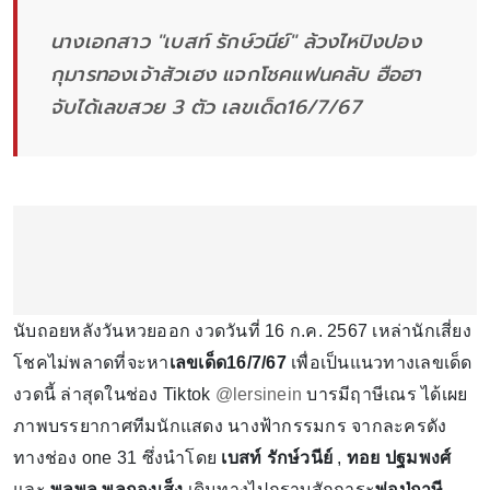
นางเอกสาว "เบสท์ รักษ์วนีย์" ล้วงไหปิงปอง
กุมารทองเจ้าสัวเฮง แจกโชคแฟนคลับ ฮือฮา
จับได้เลขสวย 3 ตัว เลขเด็ด16/7/67
นับถอยหลังวันหวยออก งวดวันที่ 16 ก.ค. 2567 เหล่านักเสี่ยง
โชคไม่พลาดที่จะหา
เลขเด็ด16/7/67
เพื่อเป็นแนวทางเลขเด็ด
งวดนี้ ล่าสุดในช่อง Tiktok
@lersinein
บารมีฤาษีเณร ได้เผย
ภาพบรรยากาศทีมนักแสดง นางฟ้ากรรมกร จากละครดัง
ทางช่อง one 31 ซึ่งนำโดย
เบสท์ รักษ์วนีย์
,
ทอย ปฐมพงศ์
และ
พลพล พลกองเส็ง
เดินทางไปกราบสักการะ
พ่อปู่ฤาษี