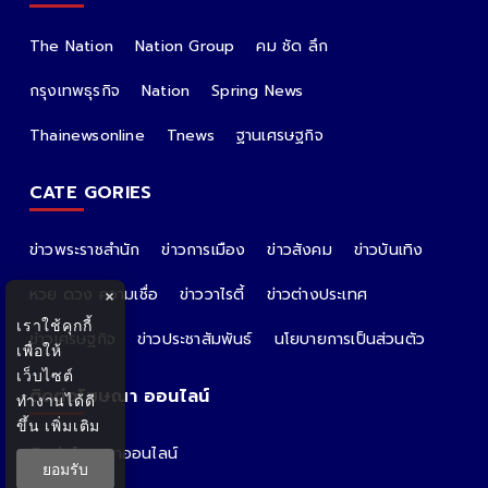
The Nation
Nation Group
คม ชัด ลึก
กรุงเทพธุรกิจ
Nation
Spring News
Thainewsonline
Tnews
ฐานเศรษฐกิจ
CATE GORIES
ข่าวพระราชสำนัก
ข่าวการเมือง
ข่าวสังคม
ข่าวบันเทิง
หวย ดวง ความเชื่อ
ข่าววาไรตี้
ข่าวต่างประเทศ
×
เราใช้คุกกี้
ข่าวเศรษฐกิจ
ข่าวประชาสัมพันธ์
นโยบายการเป็นส่วนตัว
เพื่อให้
เว็บไซต์
ติดต่อโฆษณา ออนไลน์
ทำงานได้ดี
ขึ้น
เพิ่มเติม
ติดต่อโฆษณาออนไลน์
ยอมรับ
คุณอ้อ