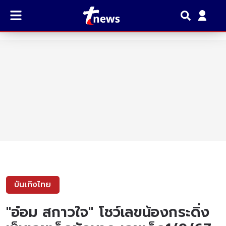
บันเทิงไทย
"อ๋อม สกาวใจ" โชว์เลขน้องกระดิ่ง