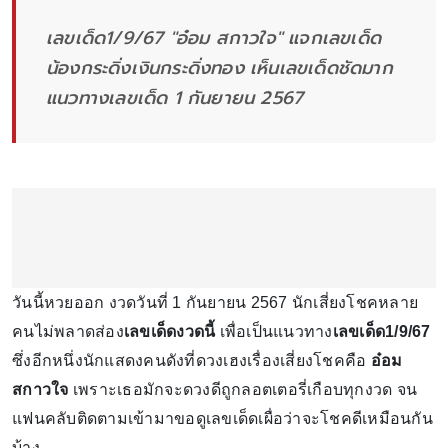
เลขเด็ด1/9/67 "อ๋อม สกาวใจ" แจกเลขเด็ด
น้องกระดิ่งเงินกระดิ่งทอง เห็นเลขเด็ดชัดมาก
แนวทางเลขเด็ด 1 กันยายน 2567
วันนี้หวยออก งวดวันที่ 1 กันยายน 2567 นักเสี่ยงโชคหลาย
คนไม่พลาดส่อง
เลขเด็ดงวดนี้
เพื่อเป็นแนวทาง
เลขเด็ด1/9/67
ซึ่งอีกหนึ่งนักแสดงคนดังที่ดวงเฮงเรื่องเสี่ยงโชคคือ
อ๋อม
สกาวใจ
เพราะเธอมักจะดวงดีถูกลอตเตอรี่เกือบทุกงวด จน
แฟนคลับติดตามเข้ามาขอดูเลขเด็ดเผื่อว่าจะโชคดีเหมือนกัน
บ้าง