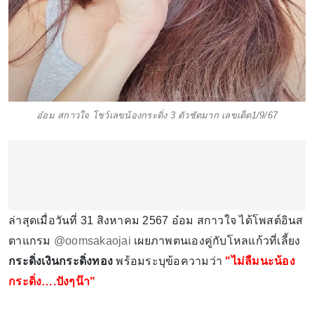
อ๋อม สกาวใจ โชว์เลขน้องกระดิ่ง 3 ตัวชัดมาก เลขเด็ด1/9/67
ล่าสุดเมื่อวันที่ 31 สิงหาคม 2567 อ๋อม สกาวใจ ได้โพสต์อินส
ตาแกรม
@oomsakaojai
เผยภาพตนเองคู่กับโหลแก้วที่เลี้ยง
กระดิ่งเงินกระดิ่งทอง
พร้อมระบุข้อความว่า
"ไม่ลืมนะน้อง
กระดิ่ง….ปังๆน๊า"