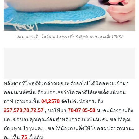
อ๋อม สกาวใจ โชว์เลขน้องกระดิ่ง 3 ตัวชัดมาก เลขเด็ด1/9/67
หลังจากที่โพสต์ดังกล่าวเผยแพร่ออกไป ได้มีคอหวยเข้ามา
คอมเมนต์สนั่น ต้องบอกเลยว่าใครตาดีได้เลขเด็ดแน่นอน
อาทิ เรามองเห็น
04,2578
จัดไปค่ะน้องกระดิ่ง
257,578,78,72,57
, ขอให้มา
78-87 85-58
นะคะน้องกระดิ่ง
และขอขอบคุณคุณอ๋อมสำหรับการแบ่งปันนะคะ ขอให้คุณ
อ๋อมหายไวๆนะคะ , ขอให้น้องกระดิ่งให้โชคสมปรารถนานะ
คะ เห็น
75
เป็นต้น