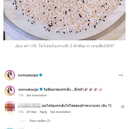
อ๋อม สกาวใจ โชว์เลขน้องกระดิ่ง 3 ตัวชัดมาก เลขเด็ด1/9/67