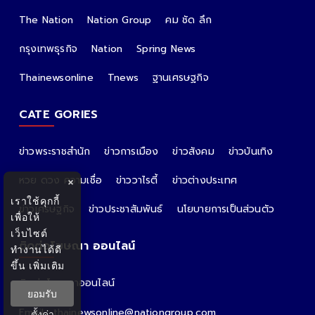
The Nation
Nation Group
คม ชัด ลึก
กรุงเทพธุรกิจ
Nation
Spring News
Thainewsonline
Tnews
ฐานเศรษฐกิจ
CATE GORIES
ข่าวพระราชสำนัก
ข่าวการเมือง
ข่าวสังคม
ข่าวบันเทิง
หวย ดวง ความเชื่อ
ข่าววาไรตี้
ข่าวต่างประเทศ
×
เราใช้คุกกี้
ข่าวเศรษฐกิจ
ข่าวประชาสัมพันธ์
นโยบายการเป็นส่วนตัว
เพื่อให้
เว็บไซต์
ติดต่อโฆษณา ออนไลน์
ทำงานได้ดี
ขึ้น
เพิ่มเติม
ติดต่อโฆษณาออนไลน์
ยอมรับ
คุณอ้อ
Email : thainewsonline@nationgroup.com
ตั้งค่า