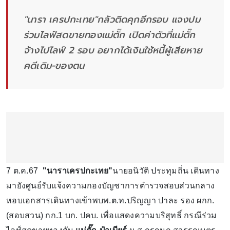
"นารา เครปกะเทย"กลัวติดคุกอีกรอบ แจงปม
ร่วมไลฟ์สดขายทองแม่ตั๊ก เปิดค่าตัวที่แม่ตั๊ก
จ้างไปไลฟ์ 2 รอบ อยากได้เงินใช้หนี้ผู้เสียหาย
คดีเดิม-ของตน
7 ต.ค.67
"นาราเครปกะเทย"
นายอนิวัติ ประทุมถิ่น เดินทาง
มายังศูนย์รับแจ้งความกองบัญชาการตำรวจสอบส่วนกลาง
หอบเอกสารเดินทางเข้าพบพ.ต.ท.ปริญญา ปาละ รอง ผกก.
(สอบสวน) กก.1 บก. ปคบ. เพื่อแสดงความบริสุทธิ์ กรณีร่วม