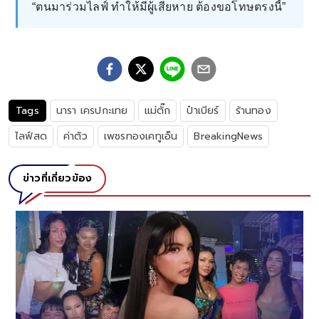
“ตนมาร่วมไลฟ์ ทำให้มีผู้เสียหาย ต้องขอโทษตรงนี้”
Tags
นารา เครปกะเทย
แม่ตั๊ก
ป๋าเบียร์
ร้านทอง
ไลฟ์สด
ค่าตัว
เพชรทองเคทูเอ็น
BreakingNews
ข่าวที่เกี่ยวข้อง
น