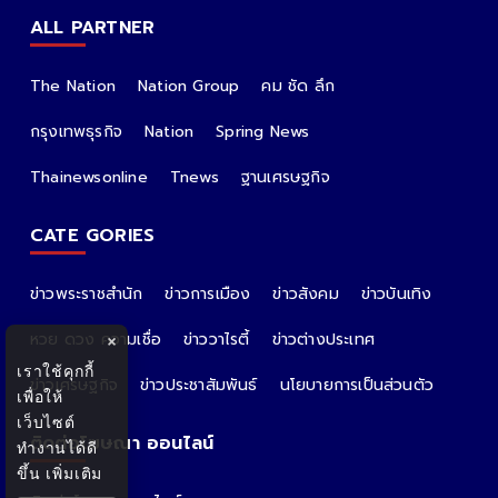
ALL PARTNER
The Nation
Nation Group
คม ชัด ลึก
กรุงเทพธุรกิจ
Nation
Spring News
Thainewsonline
Tnews
ฐานเศรษฐกิจ
CATE GORIES
ข่าวพระราชสำนัก
ข่าวการเมือง
ข่าวสังคม
ข่าวบันเทิง
หวย ดวง ความเชื่อ
ข่าววาไรตี้
ข่าวต่างประเทศ
×
เราใช้คุกกี้
ข่าวเศรษฐกิจ
ข่าวประชาสัมพันธ์
นโยบายการเป็นส่วนตัว
เพื่อให้
เว็บไซต์
ติดต่อโฆษณา ออนไลน์
ทำงานได้ดี
ขึ้น
เพิ่มเติม