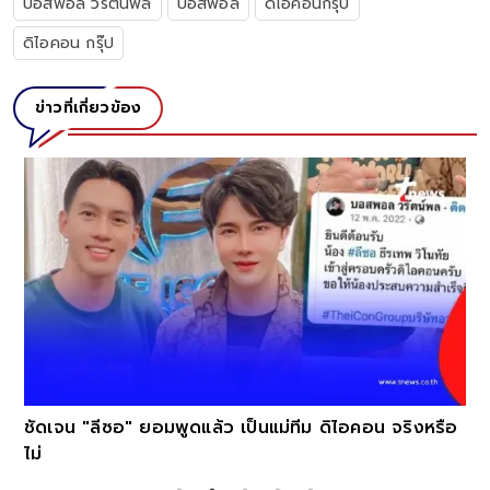
บอสพอล วรัตน์พล
บอสพอล
ดิไอคอนกรุ๊ป
ดิไอคอน กรุ๊ป
ข่าวที่เกี่ยวข้อง
ชัดเจน "ลีซอ" ยอมพูดแล้ว เป็นแม่ทีม ดิไอคอน จริงหรือ
ไม่