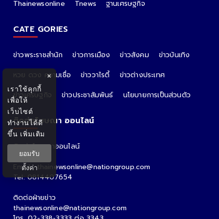
Thainewsonline
Tnews
ฐานเศรษฐกิจ
CATE GORIES
ข่าวพระราชสำนัก
ข่าวการเมือง
ข่าวสังคม
ข่าวบันเทิง
หวย ดวง ความเชื่อ
ข่าววาไรตี้
ข่าวต่างประเทศ
×
เราใช้คุกกี้
ข่าวเศรษฐกิจ
ข่าวประชาสัมพันธ์
นโยบายการเป็นส่วนตัว
เพื่อให้
เว็บไซต์
ติดต่อโฆษณา ออนไลน์
ทำงานได้ดี
ขึ้น
เพิ่มเติม
ติดต่อโฆษณาออนไลน์
ยอมรับ
คุณอ้อ
Email : thainewsonline@nationgroup.com
ตั้งค่า
Tel: 0814407654
ติดต่อฝ่ายข่าว
thainewsonline@nationgroup.com
โทร. 02-338-3333 ต่อ 3343