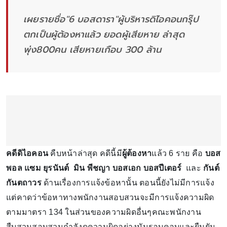
เผยรายชื่อ"6 บอสดารา"ผู้บริหารดิไอคอนกรุ๊ป
ตกเป็นผู้ต้องหาแล้ว ยอดผู้เสียหาย ล่าสุด
พุ่ง800คน เสียหายเกือบ 300 ล้าน
คดีดิไอคอน
คืบหน้าล่าสุด คดีนี้มี
ผู้ต้องหา
แล้ว 6 ราย คือ
บอส
พอล แซม ยุรนันต์ มิน พีชญา บอสเอก บอสปีเตอร์
และ
กันต์
กันตถาวร
ด้านเรื่องการแจ้งข้อหานั้น ตอนนี้ยังไม่มีการแจ้ง
แต่คาดว่าข้อหาทางพนักงานสอบสวนจะมีการแจ้งความผิด
ตามมาตรา 134 ในส่วนของความผิดอื่นๆคณะพนักงาน
สืบสวนสอบสวนกำลังดูความผิดอย่างมันรอบคอบและยืนยัน