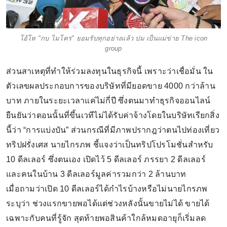
โอ้โห "กบ ไมโคร" ยอมรับทุกอย่างแล้ว ปม เป็นแม่ข่าย The icon
group
ส่วนสาเหตุที่ทำให้ร่วมลงทุนในธุรกิจนี้ เพราะว่าเชื่อมั่น ใน
ตัวเลขผลประกอบการของบริษัทที่มียอดขาย 4000 กว่าล้าน
บาท ภายในระยะเวลาแค่ไม่กี่ปี ซึ่งตนมาทำธุรกิจออนไลน์
ยืนยันว่าตอนนั้นที่ขึ้นเวทีไม่ได้รับค่าจ้างโดยในบริษัทเรียกสิ่ง
นี้ว่า “การแบ่งบัน” ส่วนกรณีที่มีภาพปรากฎว่าตนไปท่องเที่ยว
ทริปฝรั่งเศส นายไกรภพ ชี้แจงว่าเป็นทริปโปรโมชั่นสำหรับ
10 ดีลเลอร์ ซึ่งตนเอง เปิดไว้ 5 ดีลเลอร์ ภรรยา 2 ดีลเลอร์
และคนในบ้าน 3 ดีลเลอร์มูลค่ารวมกว่า 2 ล้านบาท
เมื่อถามว่าเปิด 10 ดีลเลอร์ได้กำไรบ้างหรือไม่นายไกรภพ
ระบุว่า ช่วงแรกขายพอได้แต่ช่วงหลังนั้นขายไม่ได้ ขายได้
เฉพาะกับคนที่รู้จัก สุดท้ายพอสินค้าใกล้หมดอายุก็เริ่มลด