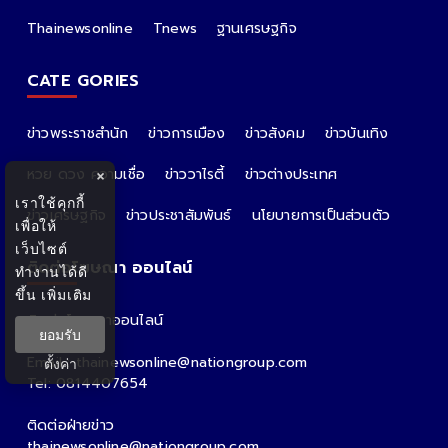
Thainewsonline
Tnews
ฐานเศรษฐกิจ
CATE GORIES
ข่าวพระราชสำนัก
ข่าวการเมือง
ข่าวสังคม
ข่าวบันเทิง
หวย ดวง ความเชื่อ
ข่าววาไรตี้
ข่าวต่างประเทศ
×
เราใช้คุกกี้
ข่าวเศรษฐกิจ
ข่าวประชาสัมพันธ์
นโยบายการเป็นส่วนตัว
เพื่อให้
เว็บไซต์
ติดต่อโฆษณา ออนไลน์
ทำงานได้ดี
ขึ้น
เพิ่มเติม
ติดต่อโฆษณาออนไลน์
ยอมรับ
คุณอ้อ
Email : thainewsonline@nationgroup.com
ตั้งค่า
Tel: 0814407654
ติดต่อฝ่ายข่าว
thainewsonline@nationgroup.com