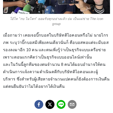
โอ้โห "กบ ไมโคร" ยอมรับทุกอย่างแล้ว ปม เป็นแม่ข่าย The icon
group
เมื่อถามว่า เคยเจอบิ๊กบอสในบริษัทดิไอคอนหรือไม่ นายไกร
ภพ ระบุว่าบิ๊กบอสมีเพียงคนเดียวนั่นก็ คือบอสพอแต่จะมีบอส
รองลงมาอีก 10 คน และตนเพิ่งรู้ว่าเป็นธุรกิจแบบเครือข่าย
เพราะตอนแรกคิดว่าเป็นธุรกิจแบบออนไลน์เท่านั้น
และในวันนี้ลูกทีมของตนจำนวน 8 คนได้มอบอำนาจให้ตน
ดำเนินการแจ้งความดำเนินคดีกับบริษัทดิไอคอนและผู้
บริหาร ซึ่งสำหรับผู้เสียหายจำนวนแปดคนก็ยังต้องการเงินคืน
แต่ตนยืนยันว่าไม่ได้อยากได้เงินคืน