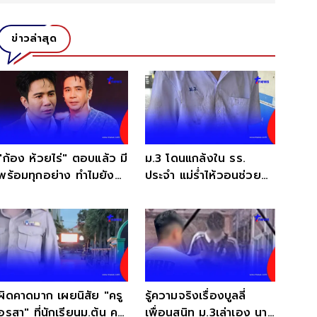
ข่าวล่าสุด
"ก้อง ห้วยไร่" ตอบแล้ว มี
ม.3 โดนแกล้งใน รร.
พร้อมทุกอย่าง ทำไมยัง
ประจำ แม่ร่ำไห้วอนช่วย
ปัญหาสุขภาพจิต
เพราะพ่อของลูกเป็น ตร.
ผิดคาดมาก เผยนิสัย "ครู
รู้ความจริงเรื่องบูลลี่
อรสา" ที่นักเรียนม.ต้น คน
เพื่อนสนิท ม.3เล่าเอง นาที