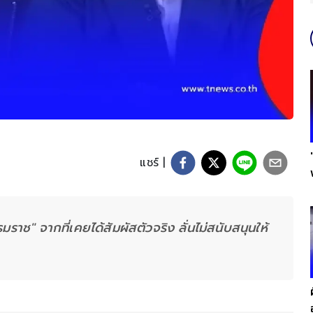
แชร์ |
มราช" จากที่เคยได้สัมผัสตัวจริง ลั่นไม่สนับสนุนให้