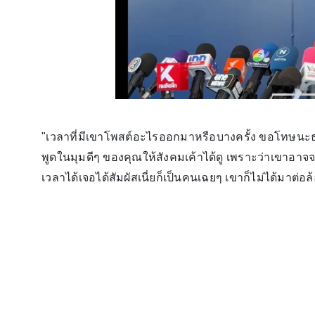
"เวลาที่มีเขาโพสต์อะไรออกมาหรือบางครั้ง ขอโทษนะธร
พูดในมุมดีๆ ของคุณให้สังคมเค้าได้ดู เพราะว่าเขาอาจจะไ
เวลาได้เจอได้สัมผัสเนี่ยก็เป็นคนเฉยๆ เขาก็ไม่ได้มาต่