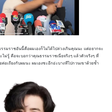
รมราชอันนี้คือผมเองก็ไม่ได้ไปล่วงเกินคุณนะ แต่อยากจะ
ม่รู้ คือจะบอกว่าคุณธรรมราชเนี่ยจริงๆ แล้วตัวจริงๆ ที่
อล้อต่อเถียงกับผมนะ ผมเองซะอีกอ่ะบางทีไปกวนเขาด้วยซ้ำ