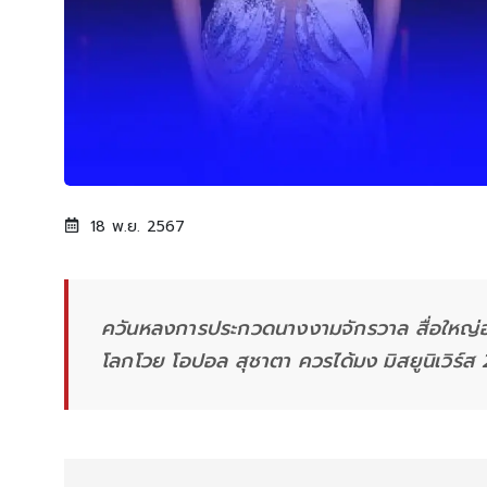
18 พ.ย. 2567
ควันหลงการประกวดนางงามจักรวาล สื่อใหญ่อั
โลกโวย โอปอล สุชาตา ควรได้มง มิสยูนิเวิร์ส