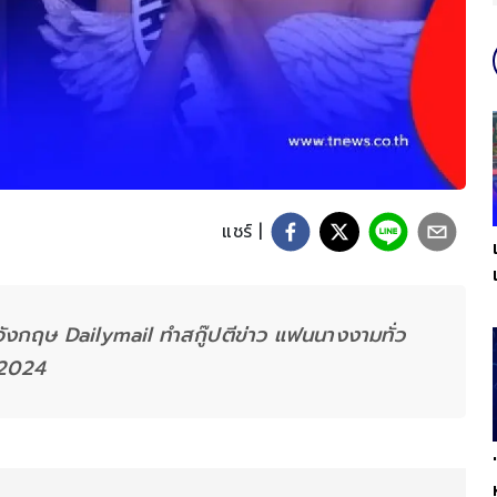
แชร์ |
งกฤษ Dailymail ทำสกู๊ปตีข่าว แฟนนางงามทั่ว
 2024