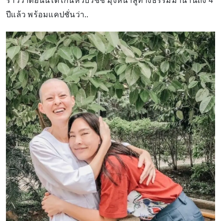
ราวว่าตอนนี้ได้โกนหัวบวชชี มุ่งหน้าสู่ทางธรรมมานานถึง 4
ปีแล้ว พร้อมแคปชั่นว่า..