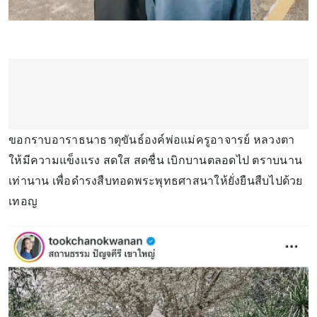
ขอกราบอาราธนาธาตุขันธ์องค์พ่อแม่ครูอาจารย์ หลวงตา
ให้มีความแข็งแรง สดใส สดชื่น เบิกบานตลอดไป ตราบนาน
เท่านาน เพื่อดำรงสืบทอดพระพุทธศาสนาให้ยั่งยืนสืบไปด้วย
เทอญ