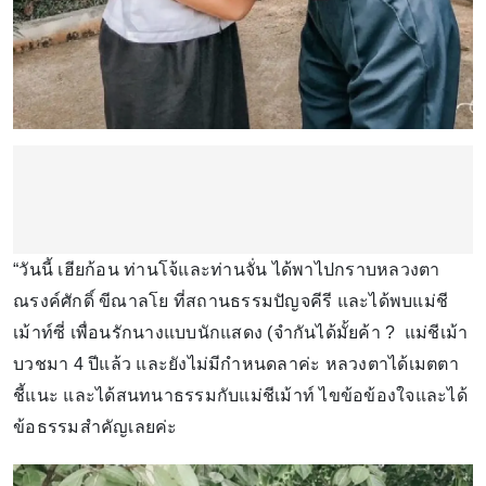
“วันนี้ เฮียก้อน ท่านโจ้และท่านจั่น ได้พาไปกราบหลวงตา
ณรงค์ศักดิ์ ขีณาลโย ที่สถานธรรมปัญจคีรี และได้พบแม่ชี
เม้าท์ซี่ เพื่อนรักนางแบบนักแสดง (จำกันได้มั้ยค้า ? แม่ชีเม้า
บวชมา 4 ปีแล้ว และยังไม่มีกำหนดลาค่ะ หลวงตาได้เมตตา
ชี้แนะ และได้สนทนาธรรมกับแม่ชีเม้าท์ ไขข้อข้องใจและได้
ข้อธรรมสำคัญเลยค่ะ