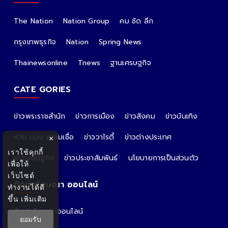
The Nation
Nation Group
คม ชัด ลึก
กรุงเทพธุรกิจ
Nation
Spring News
Thainewsonline
Tnews
ฐานเศรษฐกิจ
CATE GORIES
ข่าวพระราชสำนัก
ข่าวการเมือง
ข่าวสังคม
ข่าวบันเทิง
หวย ดวง ความเชื่อ
ข่าววาไรตี้
ข่าวต่างประเทศ
×
เราใช้คุกกี้
ข่าวเศรษฐกิจ
ข่าวประชาสัมพันธ์
นโยบายการเป็นส่วนตัว
เพื่อให้
เว็บไซต์
ติดต่อโฆษณา ออนไลน์
ทำงานได้ดี
ขึ้น
เพิ่มเติม
ติดต่อโฆษณาออนไลน์
ยอมรับ
คุณอ้อ