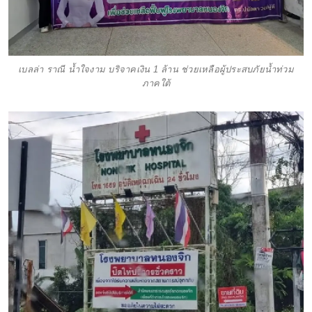
เบลล่า ราณี น้ำใจงาม บริจาคเงิน 1 ล้าน ช่วยเหลือผู้ประสบภัยน้ำท่วม
ภาคใต้