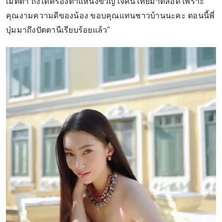
เมตตา ถึงได้ครองตำแหน่งขวัญใจคนไทยมาตลอด เพราะ
คุณงามความดีของน้อง ขอบคุณแทนชาวบ้านนะคะ ตอนนี้พี่
บุ๋มมาถึงปัตตานีเรียบร้อยแล้ว"