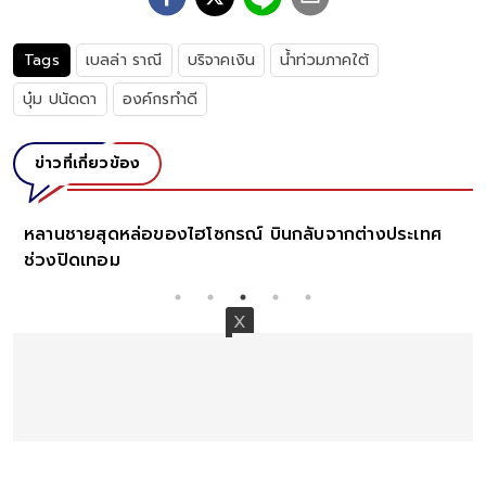
Tags
เบลล่า ราณี
บริจาคเงิน
น้ำท่วมภาคใต้
บุ๋ม ปนัดดา
องค์กรทำดี
ข่าวที่เกี่ยวข้อง
หล่อของไฮโซกรณ์ บินกลับจากต่างประเทศ
ยิ่งหดหู่ ร
ดเทอม
จากไหน