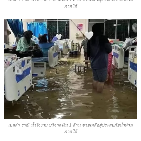
ภาคใต้
เบลล่า ราณี น้ำใจงาม บริจาคเงิน 1 ล้าน ช่วยเหลือผู้ประสบภัยน้ำท่วม
ภาคใต้