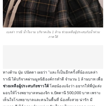
เบลล่า ราณี น้ำใจงาม บริจาคเงิน 1 ล้าน ช่วยเหลือผู้ประสบภัยน้ำท่วม
ภาคใต้
ทางด้าน บุ๋ม ปนัดดา เผยว่า "และก็เป็นอีกครั้งที่น้องเบลล่า
ราณี ได้บริจาคผ่านมูลนิธิองค์กรทำดี จำนวน 1 ล้านบาท เพื่อ
ช่วยเหลือผู้ประสบภัยชาวใต้
โดยน้องแจ้งว่า อยากให้พี่บุ๋มส่ง
มอบให้โรงพยาบาลหนองจิก จ.ปัตตานี 500,000 บาท เพราะ
เห็นใจโรงพยาบาลและคนในพื้นที่ น้องทั้งสวย น่ารัก มี