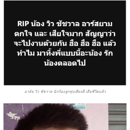
อาลัย วิว ชัชวาล นักร้องลูกทุ่งเสียงดี เสียชีวิตแล้ว