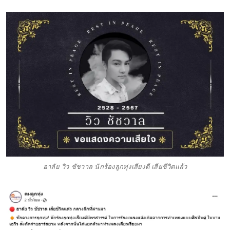
อาลัย วิว ชัชวาล นักร้องลูกทุ่งเสียงดี เสียชีวิตแล้ว