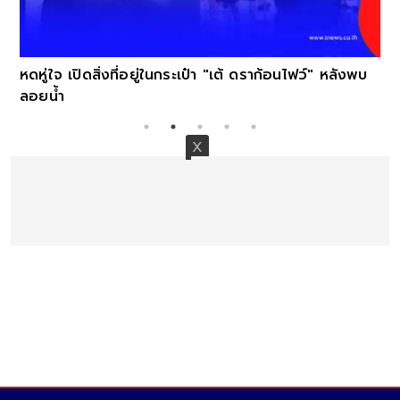
หดหู่ใจ เปิดสิ่งที่อยู่ในกระเป๋า "เต้ ดราก้อนไฟว์" หลังพบ
ลอยน้ำ