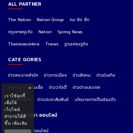
ALL PARTNER
The Nation
Nation Group
คม ชัด ลึก
กรุงเทพธุรกิจ
Nation
Spring News
Thainewsonline
Tnews
ฐานเศรษฐกิจ
CATE GORIES
ข่าวพระราชสำนัก
ข่าวการเมือง
ข่าวสังคม
ข่าวบันเทิง
หวย ดวง ความเชื่อ
ข่าววาไรตี้
ข่าวต่างประเทศ
×
เราใช้คุกกี้
ข่าวเศรษฐกิจ
ข่าวประชาสัมพันธ์
นโยบายการเป็นส่วนตัว
เพื่อให้
เว็บไซต์
ติดต่อโฆษณา ออนไลน์
ทำงานได้ดี
ขึ้น
เพิ่มเติม
ติดต่อโฆษณาออนไลน์