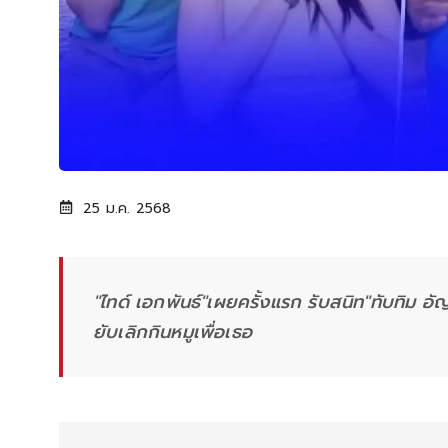
25 ม.ค. 2568
"ไทด์ เอกพันธ์"เผยครั้งแรก รับสนิท"ทับทิม อั
ยับเลิกกินหมูเพื่อเธอ