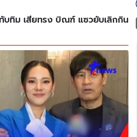
ทับทิม เสียทรง บิณฑ์ แซวยับเลิกกิน