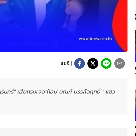
แชร์ |
ญรินทร์" เสียทรงเจอ"ท็อป บิณฑ์ บรรลือฤทธิ์ " แซว