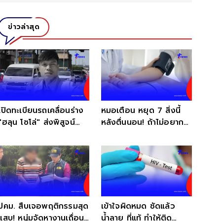
ข่าวล่าสุด
เปิดทะเบียนรถเคลื่อนร่าง
หมอเตือน หยุด 7 สิ่งนี้
"ฮลุน โซโล่" ส่งพิสูจน์
หลังตื่นนอน! ถ้าไม่อยาก
หาความจริง
ความดันพุ่งตอนเช้า
ปคม. สืบเจอพฤติกรรมสุด
เข้าใจผิดหมด ชัดแล้ว
แสบ! หนุ่มจัดหางานเถื่อน
น้ำลาย ที่แท้ ทำให้ติด