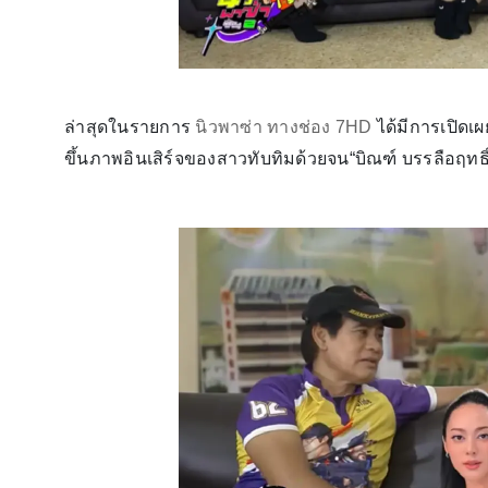
ล่าสุดในรายการ
นิวพาซ่า ทางช่อง 7HD
ได้มีการเปิดเ
ขึ้นภาพอินเสิร์จของสาวทับทิมด้วยจน“บิณฑ์ บรรลือฤทธิ์”