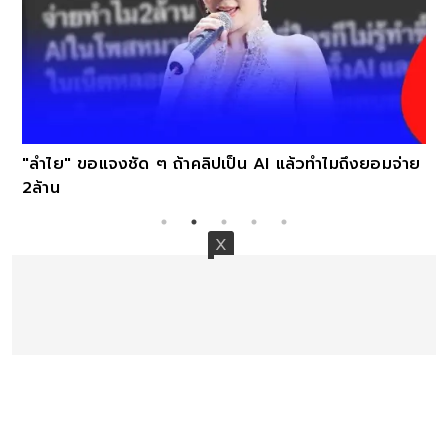
"ลำไย" ขอแจงชัด ๆ ถ้าคลิปเป็น AI แล้วทำไมถึงยอมจ่าย
2ล้าน