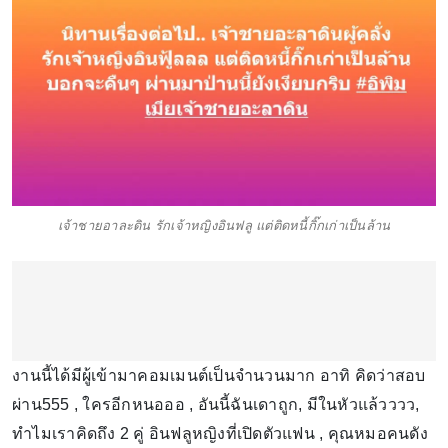
เจ้าชายอาละดิน รักเจ้าหญิงอินฟลู แต่ติดหนี้กิ๊กเก่าเป็นล้าน
งานนี้ได้มีผู้เข้ามาคอมเมนต์เป็นจำนวนมาก อาทิ คิดว่าสอบ
ผ่าน555 , ใครอีกหนอออ , อันนี้ฉันเดาถูก, มีในหัวแล้วววว,
ทำไมเราคิดถึง 2 คู่ อินฟลูหญิงที่เปิดตัวแฟน , คุณหมอคนดัง