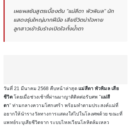
เผยผลชันสูตรเบื้องต้น "แม่สีดา พัวพิมล" นัก
แสดงรุ่นใหญ่มากฝีมือ เสียชีวิตน่าใจหาย
ลูกสาวเข้ารับร่างเปิดใจทั้งน้ำตา
วันที่ 21 มีนาคม 2568 คืบหน้าล่าสุด
แม่สีดา พัวพิมล เสีย
ชีวิต
โดยเมื่อช่วงเช้าที่ผ่านมาญาติติดต่อรับศพ "
แม่สี
ดา
" ท่ามกลางความโศกเศร้า พร้อมทำตามประสงค์แม่ที่
อยากให้นำรางวัลทางการแสดงใส่ไปในโลงศพด้วย ขณะที่
แพทย์ระบุเสียชีวิตจาก ระบบไหลเวียนโลหิตล้มเหลว