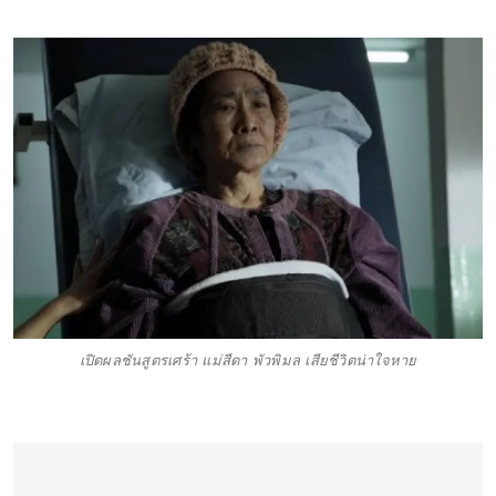
เปิดผลชันสูตรเศร้า แม่สีดา พัวพิมล เสียชีวิตน่าใจหาย