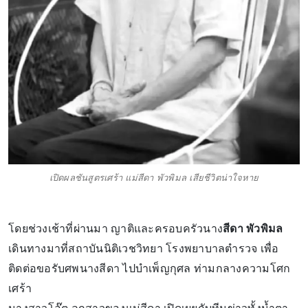
เปิดผลชันสูตรเศร้า แม่สีดา พัวพิมล เสียชีวิตน่าใจหาย
โดยช่วงเช้าที่ผ่านมา ญาติและครอบครัวนาง
สีดา พัวพิมล
เดินทางมาที่สถาบันนิติเวชวิทยา โรงพยาบาลตำรวจ เพื่อ
ติดต่อขอรับศพนางสีดา ไปบำเพ็ญกุศล ท่ามกลางความโศก
เศร้า