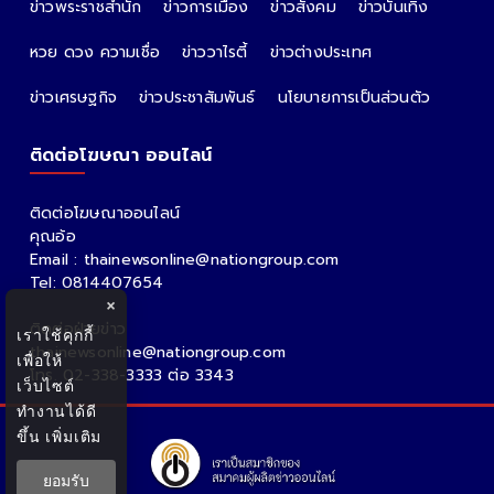
ข่าวพระราชสำนัก
ข่าวการเมือง
ข่าวสังคม
ข่าวบันเทิง
หวย ดวง ความเชื่อ
ข่าววาไรตี้
ข่าวต่างประเทศ
ข่าวเศรษฐกิจ
ข่าวประชาสัมพันธ์
นโยบายการเป็นส่วนตัว
ติดต่อโฆษณา ออนไลน์
ติดต่อโฆษณาออนไลน์
คุณอ้อ
Email : thainewsonline@nationgroup.com
Tel: 0814407654
×
ติดต่อฝ่ายข่าว
เราใช้คุกกี้
thainewsonline@nationgroup.com
เพื่อให้
โทร. 02-338-3333 ต่อ 3343
เว็บไซต์
ทำงานได้ดี
ขึ้น
เพิ่มเติม
ยอมรับ