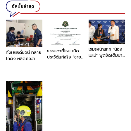
อัลบั้มล่าสุด
เขมรหน้าแหก "น้อง
ธรรมดาที่ไหน เปิด
ทิ้งเลยเดี๋ยวนี้ ทลาย
เนเน่" พูดชัดเต็มปาก
ประวัติแท้จริง "ชายที่
โกดัง ผลิตภัณฑ์
หลังเข้าพบ นายก
แต่งชุดทหารเต็มยศ"
บำรุงผิวปลอม ตกใจ
รัฐมนตรี บอก "เป็น
งานนี้ "เต้ พระราม
บรรจุเตรียมส่งลูกค้า
คนไทย 100% ไม่มี
7" การันตีด้วย
แล้ว พีกกว่าคือบาง
เชื้อสายอื่น"
ตนเอง
ส่วนถึงมือผู้บริโภค
แล้ว