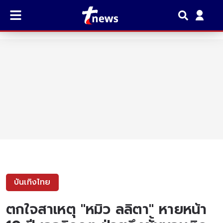
บันเทิงไทย
ตกใจสาเหตุ "หมิว ลลิตา" หายหน้า