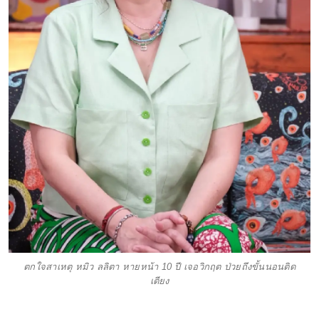
ตกใจสาเหตุ หมิว ลลิตา หายหน้า 10 ปี เจอวิกฤต ป่วยถึงขั้นนอนติด
เตียง