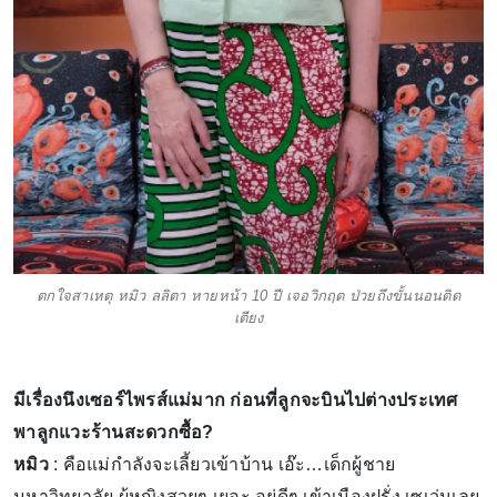
ตกใจสาเหตุ หมิว ลลิตา หายหน้า 10 ปี เจอวิกฤต ป่วยถึงขั้นนอนติด
เตียง
มีเรื่องนึงเซอร์ไพรส์แม่มาก ก่อนที่ลูกจะบินไปต่างประเทศ
พาลูกแวะร้านสะดวกซื้อ?
หมิว
: คือแม่กำลังจะเลี้ยวเข้าบ้าน เอ๊ะ…เด็กผู้ชาย
มหาวิทยาลัย ผู้หญิงสวยๆ เยอะ อยู่ดีๆ เข้าเมืองฝรั่ง เซเว่นเลย