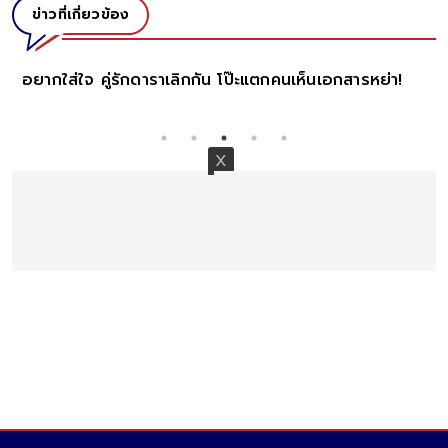
ข่าวที่เกี่ยวข้อง
"ลีเดีย-แมทธิว" เคลียร์ชัดๆ หลังถูกโยงคู่รักเตรียมตัว
หย่า