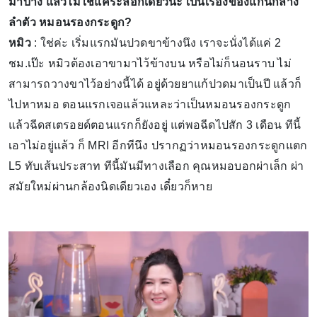
มาบ้าง แล้วไม่ใช่แค่ระลอกเดียวนะ เป็นเรื่องของแกนกลาง
ลำตัว หมอนรองกระดูก?
หมิว
: ใช่ค่ะ เริ่มแรกมันปวดขาข้างนึง เราจะนั่งได้แค่ 2
ชม.เป๊ะ หมิวต้องเอาขามาไว้ข้างบน หรือไม่ก็นอนราบ ไม่
สามารถวางขาไว้อย่างนี้ได้ อยู่ด้วยยาแก้ปวดมาเป็นปี แล้วก็
ไปหาหมอ ตอนแรกเจอแล้วแหละว่าเป็นหมอนรองกระดูก
แล้วฉีดสเตรอยด์ตอนแรกก็ยังอยู่ แต่พอฉีดไปสัก 3 เดือน ทีนี้
เอาไม่อยู่แล้ว ก็ MRI อีกทีนึง ปรากฏว่าหมอนรองกระดูกแตก
L5 ทับเส้นประสาท ทีนี้มันมีทางเลือก คุณหมอบอกผ่าเล็ก ผ่า
สมัยใหม่ผ่านกล้องนิดเดียวเอง เดี๋ยวก็หาย