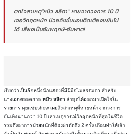
ตกใจสาเหตุ"หมิว ลลิตา" หายจากวงการ 10 ปี
เจอวิกฤตหนัก ป่วยถึงขั้นนอนติดเตียงขยับไม่
ได้ เสี่ยงเป็นอัมพฤกษ์-อัมพาต!
เรียกว่าเป็นอีกหนึ่งนักแสดงที่มีฝีมือไม่ธรรมดา สำหรับ
นางเอกตลอดกาล
หมิว ลลิตา
ล่าสุดได้ออกมาเปิดใจใน
รายการ คุยแซ่บshow เผยถึงสาเหตุที่หายหน้าจากวงการ
บันเทิงนานกว่า 10 ปี เล่าเหตุการณ์วิกฤตหนักที่สุดในชีวิต
รวมถึงอาการป่วยหนักที่ต้องผ่าตัดถึง 2 ครั้ง เกือบทำให้เจ้า
ตัวเป็นอัมพฤกษ์-อัมพาต หนักสุดถึงขั้นนอนติดเตียง ครึ่งล่าง