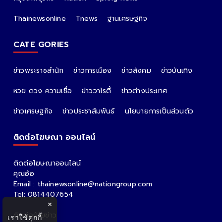
Thainewsonline
Tnews
ฐานเศรษฐกิจ
CATE GORIES
ข่าวพระราชสำนัก
ข่าวการเมือง
ข่าวสังคม
ข่าวบันเทิง
หวย ดวง ความเชื่อ
ข่าววาไรตี้
ข่าวต่างประเทศ
ข่าวเศรษฐกิจ
ข่าวประชาสัมพันธ์
นโยบายการเป็นส่วนตัว
ติดต่อโฆษณา ออนไลน์
ติดต่อโฆษณาออนไลน์
คุณอ้อ
Email : thainewsonline@nationgroup.com
Tel: 0814407654
×
ติดต่อฝ่ายข่าว
เราใช้คุกกี้