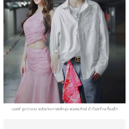
เบสท์ ถูกว่าแรง หลังประกาศเลิกยุ่ง พ่อสมรักษ์ ถ้าไปสร้างเรื่องอีก