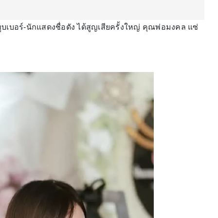
ูบเบอร์-นักแสดงชื่อดัง ได้สูญเสียครั้งใหญ่ คุณพ่อมงคล แซ่