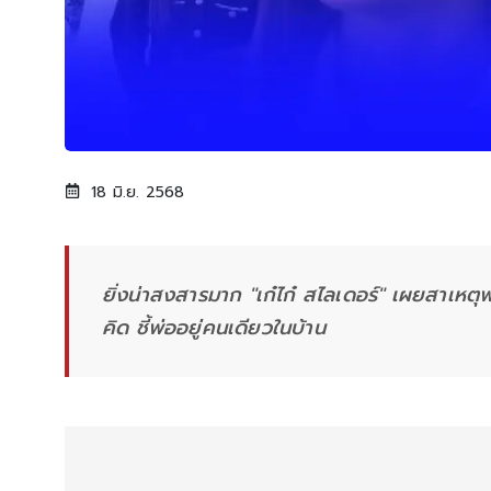
18 มิ.ย. 2568
ยิ่งน่าสงสารมาก "เก๋ไก๋ สไลเดอร์" เผยสาเหตุพ่
คิด ชี้พ่ออยู่คนเดียวในบ้าน