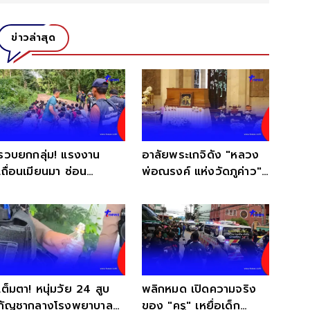
ข่าวล่าสุด
รวบยกกลุ่ม! แรงงาน
อาลัยพระเกจิดัง "หลวง
เถื่อนเมียนมา ซ่อน
พ่อณรงค์ แห่งวัดภูค่าว"
ตัวกลางป่าเกริงกระเวีย
ละสังขารอย่างสงบ
เต็มตา! หนุ่มวัย 24 สูบ
พลิกหมด เปิดความจริง
กัญชากลางโรงพยาบาล
ของ "ครู" เหยื่อเด็ก