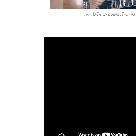
เสก โลโซ ปล่อยเพลงใหม่ ทห