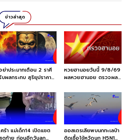
ข่าวล่าสุด
อย่าประมาทเตือน 2 ราศี
หวยฮานอยวันนี้ 9/8/69
รับผลกระทบ สุริยุปราคา
ผลหวยฮานอย ตรวจผล
ใหญ่ 12 ส.ค. นี้
ฮานอยล่าสุด 9 ส.ค. 69
เศร้า แม่เด็ก14 เปิดแชต
ออสเตรเลียพบนกทะเลป่า
สุดท้าย ก่อนอีกวันลูก
ติดเชื้อไข้หวัดนก H5N1