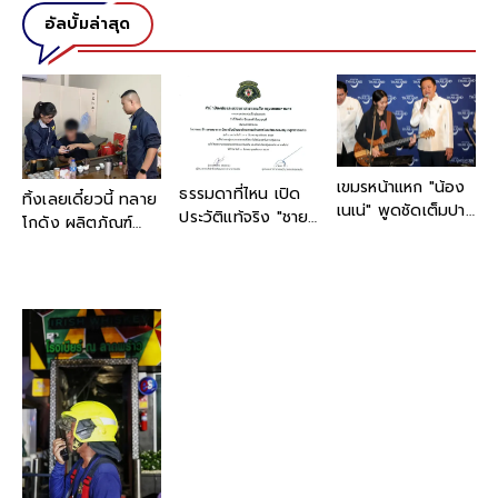
อัลบั้มล่าสุด
เขมรหน้าแหก "น้อง
ธรรมดาที่ไหน เปิด
ทิ้งเลยเดี๋ยวนี้ ทลาย
เนเน่" พูดชัดเต็มปาก
ประวัติแท้จริง "ชายที่
โกดัง ผลิตภัณฑ์
หลังเข้าพบ นายก
แต่งชุดทหารเต็มยศ"
บำรุงผิวปลอม ตกใจ
รัฐมนตรี บอก "เป็น
งานนี้ "เต้ พระราม
บรรจุเตรียมส่งลูกค้า
คนไทย 100% ไม่มี
7" การันตีด้วย
แล้ว พีกกว่าคือบาง
เชื้อสายอื่น"
ตนเอง
ส่วนถึงมือผู้บริโภค
แล้ว