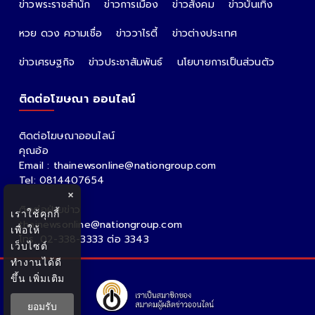
ข่าวพระราชสำนัก
ข่าวการเมือง
ข่าวสังคม
ข่าวบันเทิง
หวย ดวง ความเชื่อ
ข่าววาไรตี้
ข่าวต่างประเทศ
ข่าวเศรษฐกิจ
ข่าวประชาสัมพันธ์
นโยบายการเป็นส่วนตัว
ติดต่อโฆษณา ออนไลน์
ติดต่อโฆษณาออนไลน์
คุณอ้อ
Email : thainewsonline@nationgroup.com
Tel: 0814407654
×
ติดต่อฝ่ายข่าว
เราใช้คุกกี้
thainewsonline@nationgroup.com
เพื่อให้
โทร. 02-338-3333 ต่อ 3343
เว็บไซต์
ทำงานได้ดี
ขึ้น
เพิ่มเติม
ยอมรับ