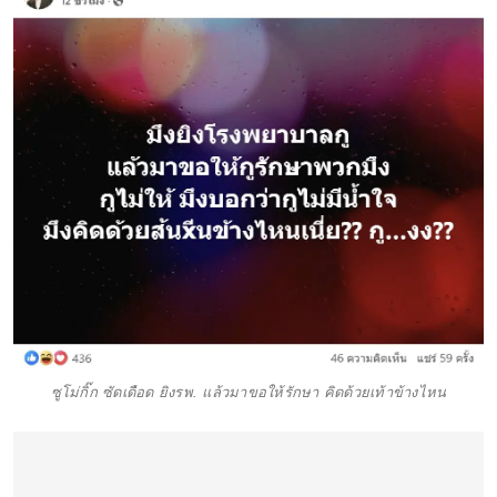
ซูโม่กิ๊ก ซัดเดือด ยิงรพ. แล้วมาขอให้รักษา คิดด้วยเท้าข้างไหน