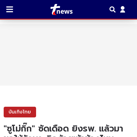
บันเทิงไทย
"ซูโม่กิ๊ก" ซัดเดือด ยิงรพ. แล้วมา