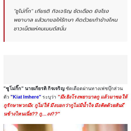
"ซูโม่กิ๊ก" เกียรติ กิจเจริญ ซัดเดือด ยิงโรง
พยาบาล แล้วมาขอให้รักษา คิดด้วยเท้าข้างไหน
ชาวเน็ตแห่คมเมนต์สนั่น
"ซูโม่กิ๊ก" นายเกียรติ กิจเจริญ
ซัดเดือดผ่านทางเฟซบุ๊กส่วน
ตัว
"Kiat Imhere"
ระบุว่า
"มึxยิงโรงพยาบาลกู แล้วมาขอให้
กูรักษาพวกมึx กูไม่ให้ มึงบอกว่ากูไม่มีน้ำใจ มึงคิดด้วยส้นxี
นข้างไหนเนี่ย?? กู…งง??"