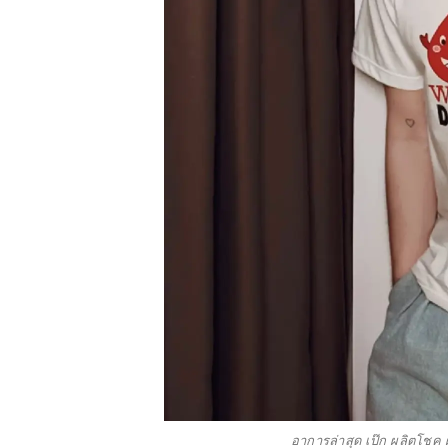
อาการล่าสุด เป๊ก ผลิตโชค ผ