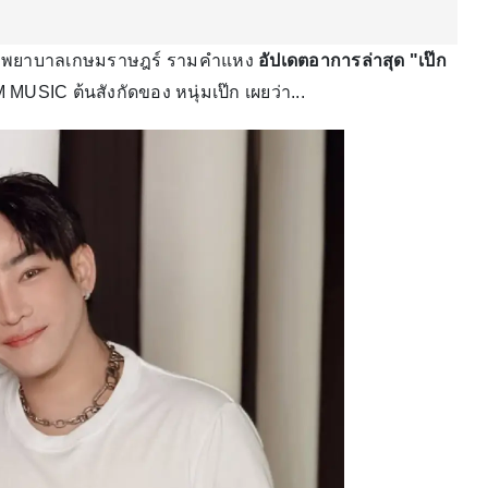
ะ โรงพยาบาลเกษมราษฎร์ รามคําแหง
อัปเดตอาการล่าสุด "เป๊ก
MUSIC ต้นสังกัดของ หนุ่มเป๊ก เผยว่า...