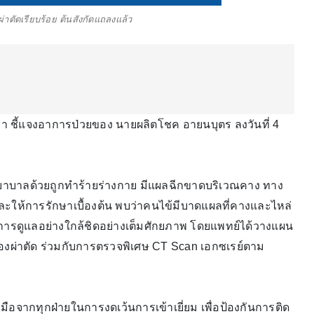
่าตัดเรียบร้อย ต้นสังกัดแถลงแล้ว
่า ชี้แจงอาการป่วยของ นายผลิตโชค อายนบุตร ลงวันที่ 4
รงพยาบาลด้วยถูกทำร้ายร่างกาย มีแผลฉีกขาดบริเวณคาง ทาง
ห้การรักษาเบื้องต้น พบว่าคนไข้มีบาดแผลที่คางและไหล่
ให้การดูแลอย่างใกล้ชิดอย่างเต็มศักยภาพ โดยแพทย์ได้วางแผน
องผ่าตัด ร่วมกับการตรวจพิเศษ CT Scan เอกซเรย์ตาม
อจากทุกฝ่ายในการงดเว้นการเข้าเยี่ยม เพื่อป้องกันการติด