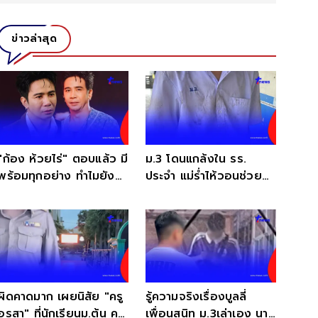
ข่าวล่าสุด
"ก้อง ห้วยไร่" ตอบแล้ว มี
ม.3 โดนแกล้งใน รร.
พร้อมทุกอย่าง ทำไมยัง
ประจำ แม่ร่ำไห้วอนช่วย
ปัญหาสุขภาพจิต
เพราะพ่อของลูกเป็น ตร.
ผิดคาดมาก เผยนิสัย "ครู
รู้ความจริงเรื่องบูลลี่
อรสา" ที่นักเรียนม.ต้น คน
เพื่อนสนิท ม.3เล่าเอง นาที