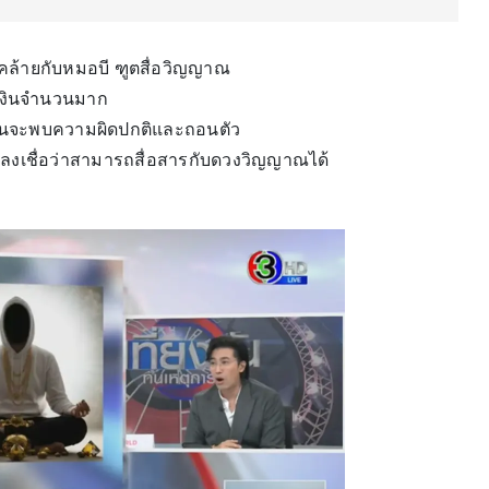
วิตคล้ายกับหมอบี ฑูตสื่อวิญญาณ
นเงินจำนวนมาก
างคนจะพบความผิดปกติและถอนตัว
วกหลงเชื่อว่าสามารถสื่อสารกับดวงวิญญาณได้