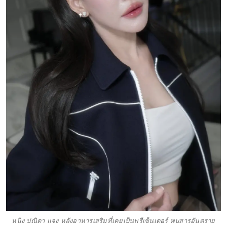
หนิง ปณิตา แจง หลังอาหารเสริมที่เคยเป็นพรีเซ็นเตอร์ พบสารอันตราย