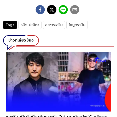
Tags
หนิง ปณิตา
อาหารเสริม
ไซบูทรามีน
ข่าวที่เกี่ยวข้อง
หดหู่ใจ เปิดสิ่งที่อยู่ในกระเป๋า "เต้ ดราก้อนไฟว์" หลังพบ