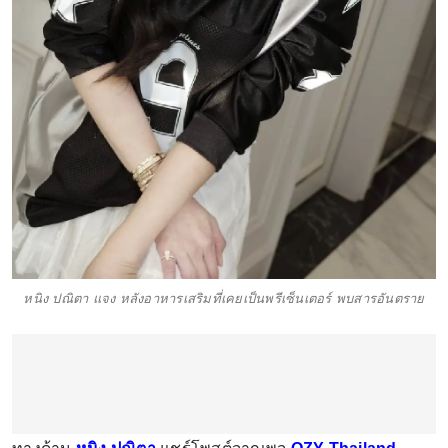
หนิง ปณิตา แจง หลังอาหารเสริมที่เคยเป็นพรีเซ็นเตอร์ พบสารอันตราย