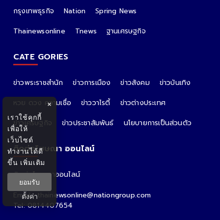
กรุงเทพธุรกิจ
Nation
Spring News
Thainewsonline
Tnews
ฐานเศรษฐกิจ
CATE GORIES
ข่าวพระราชสำนัก
ข่าวการเมือง
ข่าวสังคม
ข่าวบันเทิง
หวย ดวง ความเชื่อ
ข่าววาไรตี้
ข่าวต่างประเทศ
×
เราใช้คุกกี้
ข่าวเศรษฐกิจ
ข่าวประชาสัมพันธ์
นโยบายการเป็นส่วนตัว
เพื่อให้
เว็บไซต์
ติดต่อโฆษณา ออนไลน์
ทำงานได้ดี
ขึ้น
เพิ่มเติม
ติดต่อโฆษณาออนไลน์
ยอมรับ
คุณอ้อ
Email : thainewsonline@nationgroup.com
ตั้งค่า
Tel: 0814407654