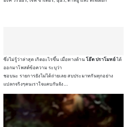
อิ้งค์ วรันธร, เจฟ ซาเตอร์, นุนิว, ต้าห์อู๋ และ ดีเจเผือก
ซึ่งไม่รู้ว่าล่าสุด เกิดอะไรขึ้น เมื่อทางด้าน
โอ๊ต ปราโมทย์
ได้
ออกมาโพสต์ข้อความ ระบุว่า
ชอบนะ รายการยังไม่ได้ถ่ายเลย สบประมาทกันทุกอย่าง
แปลกจริงๆคนเราใจแคบกันจัง…