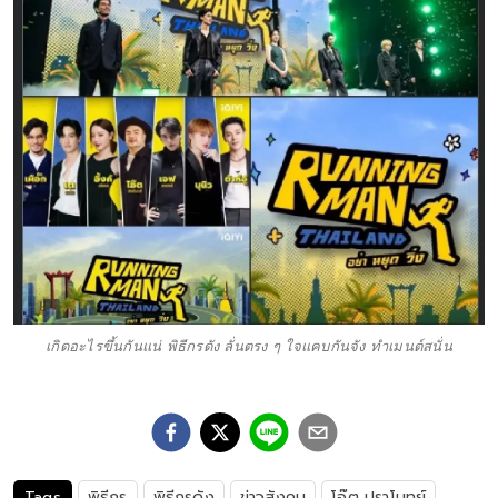
เกิดอะไรขึ้นกันแน่ พิธีกรดัง ลั่นตรง ๆ ใจแคบกันจัง ทำเมนต์สนั่น
Tags
พิธีกร
พิธีกรดัง
ข่าวสังคม
โอ๊ต ปราโมทย์