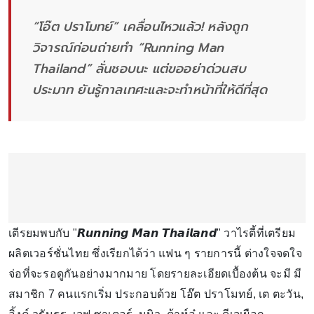
“โอ๊ต ปราโมทย์” เคลื่อนไหวแล้ว! หลังถูก
วิจารณ์ก่อนถ่ายทำ “Running Man
Thailand” ลั่นชอบนะ แต่ขออย่าด่วนสบ
ประมาท ยันรู้กาลเทศะและจะทำหน้าที่ให้ดีที่สุด
เตีรยมพบกับ "𝙍𝙪𝙣𝙣𝙞𝙣𝙜 𝙈𝙖𝙣 𝙏𝙝𝙖𝙞𝙡𝙖𝙣𝙙" วาไรตี้ที่เตรียม
ผลิตเวอร์ชั่นไทย ซึ่งเรียกได้ว่า แฟน ๆ รายการนี้ ต่างใจจดใจ
จ่อที่จะรอดูกันอย่างมากมาย โดยรายละเอียดเบื้องต้น จะมี มี
สมาชิก 7 คนแรกเริ่ม ประกอบด้วย โอ๊ต ปราโมทย์, เต ตะวัน,