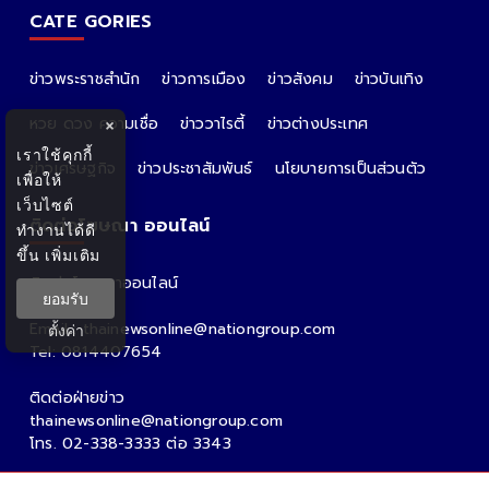
CATE GORIES
ข่าวพระราชสำนัก
ข่าวการเมือง
ข่าวสังคม
ข่าวบันเทิง
หวย ดวง ความเชื่อ
ข่าววาไรตี้
ข่าวต่างประเทศ
×
เราใช้คุกกี้
ข่าวเศรษฐกิจ
ข่าวประชาสัมพันธ์
นโยบายการเป็นส่วนตัว
เพื่อให้
เว็บไซต์
ติดต่อโฆษณา ออนไลน์
ทำงานได้ดี
ขึ้น
เพิ่มเติม
ติดต่อโฆษณาออนไลน์
ยอมรับ
คุณอ้อ
Email : thainewsonline@nationgroup.com
ตั้งค่า
Tel: 0814407654
ติดต่อฝ่ายข่าว
thainewsonline@nationgroup.com
โทร. 02-338-3333 ต่อ 3343