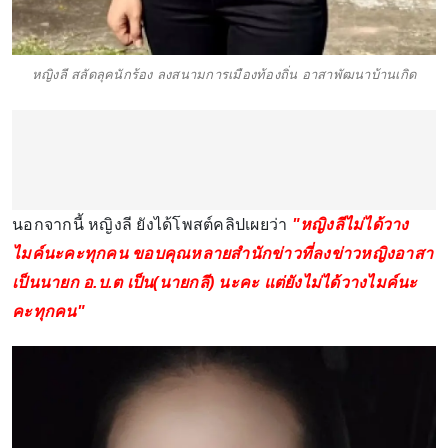
หญิงลี สลัดลุคนักร้อง ลงสนามการเมืองท้องถิ่น อาสาพัฒนาบ้านเกิด
นอกจากนี้ หญิงลี ยังได้โพสต์คลิปเผยว่า
"หญิงลีไม่ได้วาง
ไมค์นะคะทุกคน ขอบคุณหลายสำนักข่าวที่ลงข่าวหญิงอาสา
เป็นนายก อ.บ.ต เป็น(นายกลี) นะคะ แต่ยังไม่ได้วางไมค์นะ
คะทุกคน"