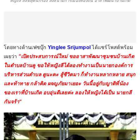
หญิงลี สลัดลุคนักร้อง ลงสนามการเมืองท้องถิ่น อาสาพัฒนาบ้านเกิด
โดยทางด้านเฟซบุ๊ก
Yinglee Srijumpol
ได้แชร์โพสต์พร้อม
เผยว่า
"เปิดประสบการณ์ใหม่ ขออาสาพัฒนาชุมชนบ้านเกิด
ในตำบลบ้านคู ขอให้หญิงลีได้ลองทำงานเป็นนายกองค์การ
บริหารส่วนตำบล ดูนะคะ สู้ชีวิตมา ก็ทำงานหลากหลาย สนุก
และท้าทาย กล้าคิด ผจญภัยมาเยอะ วันนี้อยู่กับญาติพี่น้อง
ของเราที่บ้านเกิด อบอุ่นดีเลยค่ะ ลองให้หญิงได้เป็น นายกลี
กันจร้า"