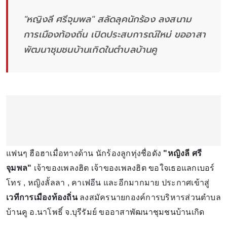
"หญิงลี ศรีจุมพล" สลัดลุคนักร้อง ลงสนาม
การเมืองท้องถิ่น เปิดประสบการณ์ใหม่ ขออาสา
พัฒนาชุมชนบ้านเกิดในตำบลบ้านคู
แฟนๆ ฮือฮาเมื่อทางด้าน นักร้องลูกทุ่งชื่อดัง
"หญิงลี ศรี
จุมพล"
เจ้าของเพลงฮิต เจ้าของเพลงฮิต ขอใจเธอแลกเบอร์
โทร , หญิงลั้ลลา , คาเฟอีน และอีกมากมาย ประกาศเข้าสู่
เวทีการเมืองท้องถิ่น
ลงสมัครนายกองค์การบริหารส่วนตำบล
บ้านคู อ.นาโพธิ์ จ.บุรีรัมย์ ขออาสาพัฒนาชุมชนบ้านเกิด