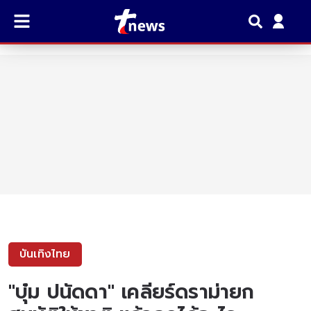
บันเทิงไทย
"บุ๋ม ปนัดดา" เคลียร์ดราม่ายก