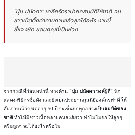
"บุ๋ม ปนัดดา" เคลียร์ดราม่ายกสมบัติให้ชาติ จน
ชาวเน็ตตั้งคำถามถามแล้วลูกได้อะไร งานนี้
ชี้แจงชัด ขอบคุณที่เป็นห่วง
จากกรณีที่ก่อนหน้านี้ ทางด้าน
"บุ๋ม ปนัดดา วงศ์ผู้ดี"
นัก
แสดง-พิธีกรชื่อดัง และยังเป็นประธานมูลนิธิองค์กรทำดี ให้
สัมภาษณ์ว่า พออายุ 50 ปี จะเซ็นยกทุกอย่างเป็น
สมบัติของ
ชาติ
ทำให้มีชาวเน็ตหลายคนสงสัยว่า ทำไมไม่ยกให้ลูกๆ
หรือลูกๆ จะได้อะไรหรือไม่