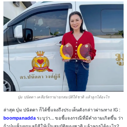
บุ๋ม ปนัดดา เคลียร์ดราม่ายกสมบัติให้ชาติ แล้วลูกได้อะไร
ล่าสุด บุ๋ม ปนัดดา ก็ได้ชี้แจงถึงประเด็นดังกล่าวผ่านทาง IG :
boompanadda
ระบุว่า... ขอชี้แจงกรณีที่มีคำถามเกิดขึ้น ว่า
ถ้าบุ๋มเซ็นยกมูลนิธิให้เป็นสมบัติของชาติ แล้วลูกๆได้อะไร?