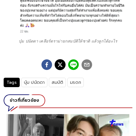
บุ๋ม ปนัดดา เคลียร์ดราม่ายกสมบัติให้ชาติ แล้วลูกได้อะไร
Tags
บุ๋ม ปนัดดา
สมบัติ
มรดก
ข่าวที่เกี่ยวข้อง
์