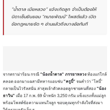
“น้ำตาล เมียหลวง” แจ้งเกิดลูก จำเป็นต้องให้
บิดาเซ็นยินยอม "ทนายพัฒน์" โพสต์แล้ว เปิด
ข้อกฎหมายชัด ๆ อ่านแล้วถึงบางอ้อทันที
จากดราม่าร้อน กรณี
"น้องน้ำตาล" ภรรยาหลวง
ท้องแก่ใกล้
คลอด ออกมาแฉสามีทหารแอบซ่บ
"ครูบี๋"
จนคำว่า "โหบี๋"
กลายเป็นไวรัลสนั่น ล่าสุดเจ้าตัวคลอดลูกชายคนที่สอง
"น้อง
ธาวิน"
เมื่อ 17 ก.พ. 69 น้ำหนัก 3,250 กรัม แข็งแรงทั้งแม่ลูก
พร้อมโพสต์ข้อความแทนใจลูก ขอบคุณทุกกำลังใจที่ส่งมา
ให้ครอบครัวเล็ก ๆ