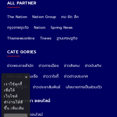
ALL PARTNER
The Nation
Nation Group
คม ชัด ลึก
กรุงเทพธุรกิจ
Nation
Spring News
Thainewsonline
Tnews
ฐานเศรษฐกิจ
CATE GORIES
ข่าวพระราชสำนัก
ข่าวการเมือง
ข่าวสังคม
ข่าวบันเทิง
หวย ดวง ความเชื่อ
ข่าววาไรตี้
ข่าวต่างประเทศ
×
เราใช้คุกกี้
ข่าวเศรษฐกิจ
ข่าวประชาสัมพันธ์
นโยบายการเป็นส่วนตัว
เพื่อให้
เว็บไซต์
ติดต่อโฆษณา ออนไลน์
ทำงานได้ดี
ขึ้น
เพิ่มเติม
ติดต่อโฆษณาออนไลน์