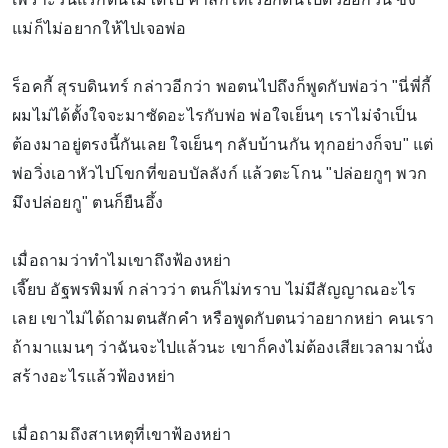
แม่ก็ไม่อยากให้ไปเจอพ่อ
ร็อคกี้ สุรบดินทร์ กล่าวอีกว่า พอตนไปถึงก็พูดกับพ่อว่า "นี่พี่กี้
ผมไม่ได้ตั้งใจจะมาซัดอะไรกับพ่อ พ่อใจเย็นๆ เราไม่จำเป็น
ต้องมาอยู่ตรงนี้กันเลย ใจเย็นๆ กลับบ้านกัน ทุกอย่างก็จบ" แต่
พ่อวิ่งเอาหัวไปโขกที่ขอบบัลลังก์ แล้วตะโกน "ปล่อยกูๆ พวก
มึงปล่อยกู" ตนก็ยืนอึ้ง
เมื่อถามว่าทำไมเขาถึงฟ้องหย่า
เจี๊ยบ อัฐพรพิมพ์ กล่าวว่า ตนก็ไม่ทราบ ไม่มีสัญญาณอะไร
เลย เขาไม่ได้ถามตนสักคำ หรือพูดกับตนว่าอยากหย่า คนเรา
ถ้ามาแมนๆ ว่าฉันจะไปแล้วนะ เขาก็คงไม่ต้องเสียเวลามานั่ง
สร้างอะไรแล้วฟ้องหย่า
เมื่อถามถึงสาเหตุที่เขาฟ้องหย่า