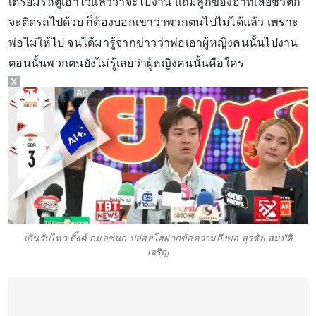
เตรียมรถตู้เอาไว้แล้วว่าจะไปงาน แถมลูกของอาที่เสียชีวิตก็
จะติดรถไปด้วย ก็ต้องบอกเขาว่าพวกตนไปไม่ได้แล้ว เพราะ
พ่อไม่ให้ไป จนได้มารู้จากข่าวว่าพ่อเอาผู้หญิงคนนั้นไปงาน
ตอนนั้นพวกตนยังไม่รู้เลยว่าผู้หญิงคนนั้นคือใคร
X
เกินรับไหว ดิ๊งค์ กมลชนก ปล่อยโฮฝากข้อความถึงพ่อ สุรชัย สมบัติ
เจริญ