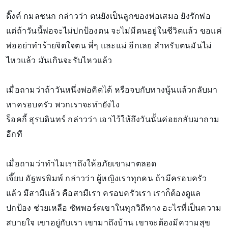
ดิ๊งค์ กมลชนก กล่าวว่า ตนยังเป็นลูกของพ่อเสมอ ยังรักพ่อ
แต่ถ้าวันนี้พ่อจะไม่ปกป้องตน จะไม่มีตนอยู่ในชีวิตแล้ว ขอแค่
พ่ออย่าทำร้ายจิตใจตน พี่ๆ และแม่ อีกเลย สำหรับตนมันไม่
ไหวแล้ว มันเกินจะรับไหวแล้ว
เมื่อถามว่าถ้าวันหนึ่งพ่อคิดได้ หรือจบกับทางนู้นแล้วกลับมา
หาครอบครัว พวกเราจะทำยังไง
ร็อคกี้ สุรบดินทร์ กล่าวว่า เอาไว้ให้ถึงวันนั้นค่อยกลับมาถาม
อีกที
เมื่อถามว่าทำไมเราถึงให้อภัยเขามาตลอด
เจี๊ยบ อัฐพรพิมพ์ กล่าวว่า ผู้หญิงเราทุกคน ถ้ามีครอบครัว
แล้ว มีสามีแล้ว คือสามีเรา ครอบครัวเรา เราก็ต้องดูแล
ปกป้อง ช่วยเหลือ ซัพพอร์ตเขาในทุกวิถีทาง อะไรที่เป็นความ
สบายใจ เขาอยู่กับเรา เขามาถึงบ้าน เขาจะต้องมีความสุข