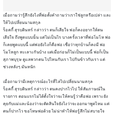
เมื่อถามว่ารู้สึกยังไงที่พ่อตั้งคำถามว่าเราใช่ลูกหรือเปล่า และ
ให้ไปเปลี่ยนนามสกุล
ร็อคกี้ สุรบดินทร์ กล่าวว่า ตนก็เสียใจ พ่อก็คงอยากให้ตน
เสียใจ ถึงพูดแบบนั้น แต่ไม่เป็นไร บางครั้งเวลาที่พ่อโมโห พ่อ
ก็เคยพูดแบบนี้ แต่พ่อยังไงก็คือพ่อ เชื่อว่าทุกบ้านก็คงมี พ่อ
โมโหลูก ทะเลาะกันบ้าง แต่เมื่อก่อนก็ไม่เป็นแบบนี้ พ่อก็เป็น
สุภาพบุรุษ ดูแลพวกตน ไปไหนกับเรา ไปกินข้าวกับเรา แต่
ช่วงหลังๆ มันหนัก
เมื่อถามว่ามีเหตุการณ์อะไรที่ไล่ไปเปลี่ยนนามสกุล
ร็อคกี้ สุรบดินทร์ กล่าวว่า ตนคงปากไวไป ให้สัมภาษณ์ใน
รายการ ตอนแรกไม่ได้ตั้งใจว่าจะให้คนรู้ว่าคือพ่อ เพราะยัง
คุยกับแม่และน้องว่าจะตัดสินใจยังไงว่าจะออกมาพูดไหม แต่
ตนก็ปากไว ขอโทษพ่อด้วย ไม่น่าทำให้พ่อรู้สึกไม่สบายใจ