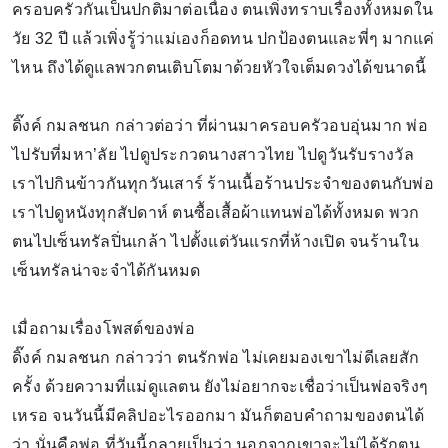
ครอบครัวกันเป็นปกติมาต่อเนื่อง ตนเพิ่งทราบเรื่องทั้งหมดใน
วัย 32 ปี แล้วเพิ่งรู้ว่าแม่เองก็อดทน ปกป้องตนและพี่ๆ มากแค่
ไหน ถึงได้ดูแลพวกตนเติบโตมาด้วยหัวใจเต็มดวงได้ขนาดนี้
ดิ๊งค์ กมลชนก กล่าวต่อว่า ที่ผ่านมาครอบครัวอบอุ่นมาก พ่อ
ไปรับที่มหา’ลัย ไปดูประกวดนางสาวไทย ไปดูวันรับรางวัล
เราไปกินข้าวกันทุกวันเสาร์ ร้านเนื้อร้านประจำของตนกับพ่อ
เราไปดูหนังทุกสัปดาห์ ตนซื้อเสื้อผ้าแทนพ่อได้ทั้งหมด พวก
ตนไปเซ็นทรัลปิ่นเกล้า ไปตั้งแต่วันแรกที่ห้างเปิด จนร้านใน
เซ็นทรัลน่าจะจำได้กันหมด
เมื่อถามเรื่องโพสต์ของพ่อ
ดิ๊งค์ กมลชนก กล่าวว่า ตนรักพ่อ ไม่เคยมองเขาไม่ดีเลยสัก
ครั้ง ด้วยความที่แม่ดูแลตน ยังไม่อยากจะเชื่อว่าเป็นพ่อจริงๆ
เหรอ จนวันนี้มีคลิปอะไรออกมา มันก็ตอบคำถามของตนได้
ว่า นั่นคือพ่อ ที่วันนี้กลายเป็นว่า นอกจากเขาจะไม่ได้รักตน