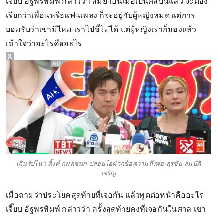
เจี๊ยบ อัฐพรพิมพ์ กล่าวว่า สมัยก่อนเมื่อเป็นศิลปินแล้ว จะต้อง
เรียกว่าเพื่อนหรือแฟนเพลง ก็จะอยู่กับผู้หญิงหมด แต่การ
ยอมรับว่าเขามีไหม เราไปชี้ไม่ได้ แต่ผู้หญิงเราก็มองแล้ว
เข้าใจว่าอะไรคืออะไร
X
เกินรับไหว ดิ๊งค์ กมลชนก ปล่อยโฮฝากข้อความถึงพ่อ สุรชัย สมบัติ
เจริญ
เมื่อถามว่าประโยคสุดท้ายที่เจอกัน แล้วพูดต่อหน้าคืออะไร
เจี๊ยบ อัฐพรพิมพ์ กล่าวว่า ครั้งสุดท้ายคงที่เจอกันในศาล เขา