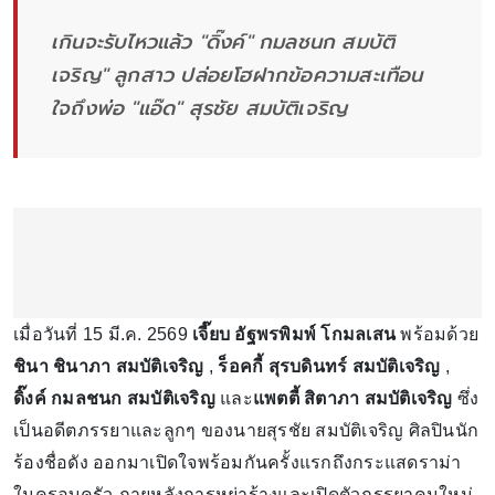
เกินจะรับไหวแล้ว "ดิ๊งค์" กมลชนก สมบัติ
เจริญ" ลูกสาว ปล่อยโฮฝากข้อความสะเทือน
ใจถึงพ่อ "แอ๊ด" สุรชัย สมบัติเจริญ
เมื่อวันที่ 15 มี.ค. 2569
เจี๊ยบ อัฐพรพิมพ์ โกมลเสน
พร้อมด้วย
ชินา ชินาภา สมบัติเจริญ
,
ร็อคกี้ สุรบดินทร์ สมบัติเจริญ
,
ดิ๊งค์ กมลชนก สมบัติเจริญ
และ
แพตตี้ สิตาภา สมบัติเจริญ
ซึ่ง
เป็นอดีตภรรยาและลูกๆ ของนายสุรชัย สมบัติเจริญ ศิลปินนัก
ร้องชื่อดัง ออกมาเปิดใจพร้อมกันครั้งแรกถึงกระแสดราม่า
ในครอบครัว ภายหลังการหย่าร้างและเปิดตัวภรรยาคนใหม่