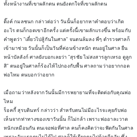
ทั้งหน้างานที่เขาผลักตน ตนยังตกใจที่เขาผลักตน
ดิ๊งค์ กมลชนก กล่าวต่อว่า วันนั้นก็อยากหาคำตอบว่าเกิด
อะไร ตนก็กอดเขาอีกครั้ง แต่ครั้งนี้เขาผลักแรงขึ้น พร้อมกับ
คำพูดว่า "เดี๋ยวไปสู้กันในศาล" จนตนล้มลง พี่ๆ ตำรวจศาลก็
เข้ามาช่วย วันนั้นก็เป็นวันที่ค่อนข้างหนัก ตนอยู่ในศาล ยืน
หน้าบัลลังก์ ศาลยังบอกเลยว่า "สุรชัย ไม่สงสารลูกเหรอ ดูลูก
สิ" ตนอยู่ในศาลก็ร้องไห้ไปกองกับพื้น ศาลถามว่าอยากกอด
พ่อไหม ตนบอกว่าอยาก
เมื่อถามว่าหลังจากวันนั้นมีการพยายามที่จะติดต่อกับคุณพ่อ
ไหม
ร็อคกี้ สุรบดินทร์ กล่าวว่า สำหรับตนไม่มีอะไรจะคุยกับพ่อ
เห็นจากท่าทางของเขาวันนั้น ก็ไม่กล้า เพราะพ่ออาละวาด
หนักเหมือนกัน ตนเจอพ่อที่ศาล คนก็คงคิดว่าจะฟัดกันในศาล
เพราะวันแรกตนไม่ได้ไป ศาลก็ให้เรียกตนไปด้วยอีกวัน ซึ่ง