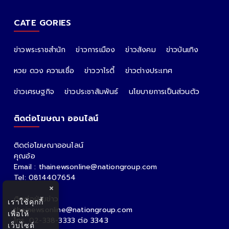
CATE GORIES
ข่าวพระราชสำนัก
ข่าวการเมือง
ข่าวสังคม
ข่าวบันเทิง
หวย ดวง ความเชื่อ
ข่าววาไรตี้
ข่าวต่างประเทศ
ข่าวเศรษฐกิจ
ข่าวประชาสัมพันธ์
นโยบายการเป็นส่วนตัว
ติดต่อโฆษณา ออนไลน์
ติดต่อโฆษณาออนไลน์
คุณอ้อ
Email : thainewsonline@nationgroup.com
Tel: 0814407654
×
ติดต่อฝ่ายข่าว
เราใช้คุกกี้
thainewsonline@nationgroup.com
เพื่อให้
โทร. 02-338-3333 ต่อ 3343
เว็บไซต์