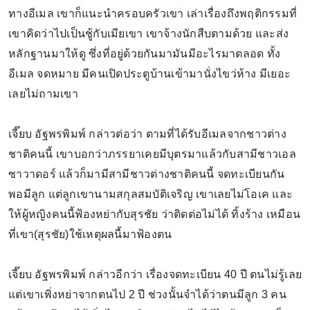
ทางอีเมล เขาก็แนะนำครอบครัวเขา เล่าเรื่องถึงพฤติกรรมที่
เขาคิดว่าไปเป็นชู้กับเมียเขา เขาจ้างนักสืบตามด้วย และส่ง
หลักฐานมาให้ดู ซึ่งที่อยู่ด้วยกันมามันมีอะไรมาตลอด ทั้ง
อีเมล จดหมาย มีคนเปิดประตูบ้านเข้ามานั่งไขว่ห้าง มีเยอะ
เลยไม่ถามเขา
เจี๊ยบ อัฐพรพิมพ์ กล่าวต่อว่า ตามที่ได้รับอีเมลจากชาวต่าง
ชาติคนนี้ เขาบอกว่าภรรยาเคยมีบุตรมาแล้วกับสามีชาวเอล
ซาวาดอร์ แล้วก็มามีสามีชาวต่างชาติคนนี้ จดทะเบียนกัน
พอมีลูก แต่ลูกเขานามสกุลสมบัติเจริญ เขาเลยไม่โอเค และ
ให้ผู้หญิงคนนี้ฟ้องหย่ากับสุรชัย ว่าติดต่อไม่ได้ ทิ้งร้าง เหมือน
ที่เขา(สุรชัย)ใช้เหตุผลนี้มาฟ้องตน
เจี๊ยบ อัฐพรพิมพ์ กล่าวอีกว่า เรื่องจดทะเบียน 40 ปี ตนไม่รู้เลย
แต่เขาเพิ่งหย่าจากตนไป 2 ปี ช่วงนั้นจำได้ว่าตนมีลูก 3 คน