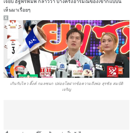
เจี๊ยบ อัฐพรพิมพ์ กล่าวว่า บางครั้งอารมณ์ของเขาก็แบบนี้
เห็นมาเรื่อยๆ
X
เกินรับไหว ดิ๊งค์ กมลชนก ปล่อยโฮฝากข้อความถึงพ่อ สุรชัย สมบัติ
เจริญ