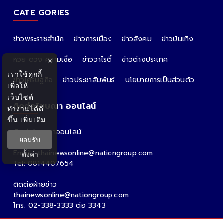
CATE GORIES
ข่าวพระราชสำนัก
ข่าวการเมือง
ข่าวสังคม
ข่าวบันเทิง
หวย ดวง ความเชื่อ
ข่าววาไรตี้
ข่าวต่างประเทศ
×
เราใช้คุกกี้
ข่าวเศรษฐกิจ
ข่าวประชาสัมพันธ์
นโยบายการเป็นส่วนตัว
เพื่อให้
เว็บไซต์
ติดต่อโฆษณา ออนไลน์
ทำงานได้ดี
ขึ้น
เพิ่มเติม
ติดต่อโฆษณาออนไลน์
ยอมรับ
คุณอ้อ
Email : thainewsonline@nationgroup.com
ตั้งค่า
Tel: 0814407654
ติดต่อฝ่ายข่าว
thainewsonline@nationgroup.com
โทร. 02-338-3333 ต่อ 3343